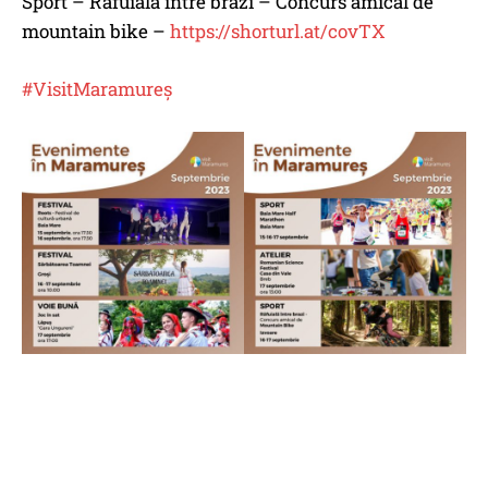
Sport – Răfuială între brazi – Concurs amical de
mountain bike –
https://shorturl.at/covTX
#VisitMaramureș