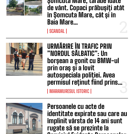
Șomcuta Mare, tarabe luate
de vânt. Copaci prăbușiți atât
în Șomcuta Mare, cât și în
Baia Mare...
SCANDAL
URMĂRIRE ÎN TRAFIC PRIN
”NORDUL SĂLBATIC”: Un
borșean a gonit cu BMW-ul
prin oraș și a lovit
autospeciala poliției. Avea
permisul reținut fiind prins...
MARAMURESUL ISTORIC
Persoanele cu acte de
identitate expirate sau care au
împlinit vârsta de 14 ani sunt
rugate să se prezinte la