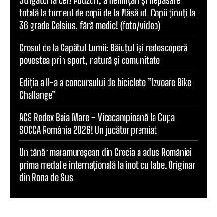
Strigător la cer! Abuzuri, amenințări și nepăsare
totală la turneul de copii de la Năsăud. Copii ținuți la
36 grade Celsius, fără medic! (foto/video)
Crosul de la Capătul Lumii: Băiuțul își redescoperă
povestea prin sport, natură și comunitate
Ediția a II-a a concursului de biciclete ”Izvoare Bike
Challange”
ACS Redex Baia Mare – Vicecampioană la Cupa
SOCCA România 2026! Un jucător premiat
Un tânăr maramureșean din Grecia a adus României
prima medalie internațională la înot cu labe. Originar
din Rona de Sus