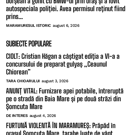
borșean a gonit cu BMW-ul prin oraș și a lovit
autospeciala poliției. Avea permisul reținut fiind
prins...
MARAMURESUL ISTORIC
august 6, 2026
SUBIECTE POPULARE
CIOLT: Cristian Hăgan a câștigat ediția a VI-a a
concursului de preparat gulyaș „Ceaunul
Chiorean”
TARA CHIOARULUI
august 3, 2026
ANUNȚ VITAL: Furnizare apei potabile, întreruptă
pe o stradă din Baia Mare și pe două străzi din
Șomcuta Mare
DE INTERES
august 4, 2026
FURTUNĂ VIOLENTĂ ÎN MARAMUREȘ: Prăpăd în
orașul Șomcuta Mare, tarabe luate de vânt.