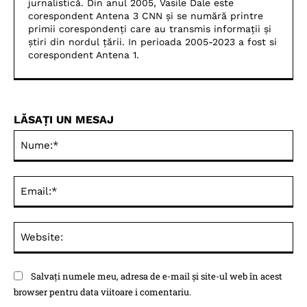
jurnalistică. Din anul 2005, Vasile Dale este
corespondent Antena 3 CNN și se numără printre
primii corespondenți care au transmis informații și
știri din nordul țării. In perioada 2005-2023 a fost si
corespondent Antena 1.
LĂSAȚI UN MESAJ
Nu
Ema
Web
Salvați numele meu, adresa de e-mail și site-ul web în acest
browser pentru data viitoare i comentariu.