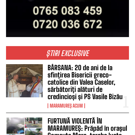
ȘTIRI EXCLUSIVE
BÂRSANA: 20 de ani de la
sfințirea Bisericii greco-
catolice din Valea Caselor,
sărbătoriți alături de
credincioși și PS Vasile Bizău
MARAMUREȘ ACUM
FURTUNĂ VIOLENTĂ ÎN
MARAMUREȘ: Prăpăd în orașul