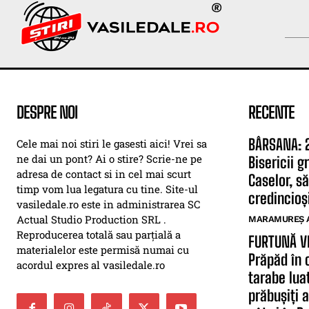
DESPRE NOI
RECENTE
BÂRSANA: 2
Cele mai noi stiri le gasesti aici! Vrei sa
ne dai un pont? Ai o stire? Scrie-ne pe
Bisericii 
adresa de contact si in cel mai scurt
Caselor, să
timp vom lua legatura cu tine. Site-ul
credincioși
vasiledale.ro este in administrarea SC
Actual Studio Production SRL .
MARAMUREȘ 
Reproducerea totală sau parțială a
FURTUNĂ V
materialelor este permisă numai cu
Prăpăd în 
acordul expres al vasiledale.ro
tarabe lua
prăbușiți 