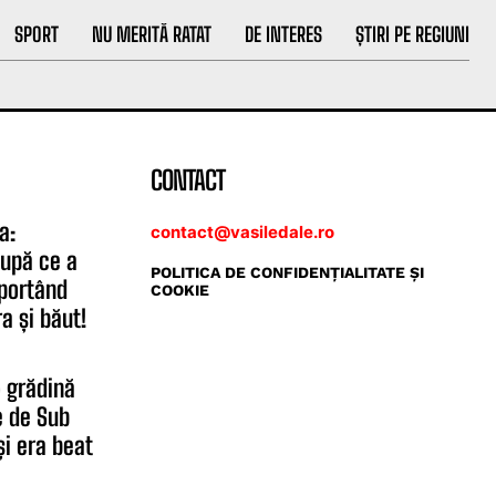
SPORT
NU MERITĂ RATAT
DE INTERES
ȘTIRI PE REGIUNI
CONTACT
a:
contact@vasiledale.ro
upă ce a
POLITICA DE CONFIDENŢIALITATE ŞI
sportând
COOKIE
a și băut!
o grădină
e de Sub
i era beat