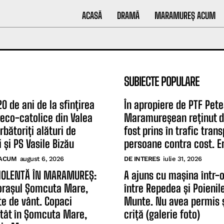
ACASĂ
DRAMĂ
MARAMUREȘ ACUM
SUBIECTE POPULARE
0 de ani de la sfințirea
În apropiere de PTF Pete
greco-catolice din Valea
Maramureșean reținut d
rbătoriți alături de
fost prins în trafic tran
 și PS Vasile Bizău
persoane contra cost. Er
ACUM
august 6, 2026
DE INTERES
iulie 31, 2026
IOLENTĂ ÎN MARAMUREȘ:
A ajuns cu mașina într-
orașul Șomcuta Mare,
între Repedea și Poienil
te de vânt. Copaci
Munte. Nu avea permis ș
atât în Șomcuta Mare,
criță (galerie foto)