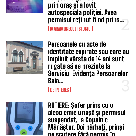
prin oraș și a lovit
autospeciala poliției. Avea
permisul reținut fiind prins...
MARAMURESUL ISTORIC
Persoanele cu acte de
identitate expirate sau care au
împlinit vârsta de 14 ani sunt
rugate să se prezinte la
Serviciul Evidența Persoanelor
Baia...
DE INTERES
RUTIERE: Șofer prins cu o
alcoolemie uriașă și permisul
suspendat, la Copalnic
Mănăștur. Doi bărbați, prinși
pe scutere fără permis în