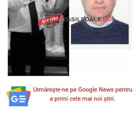
Urmărește-ne pe Google News pentru
a primi cele mai noi știri.