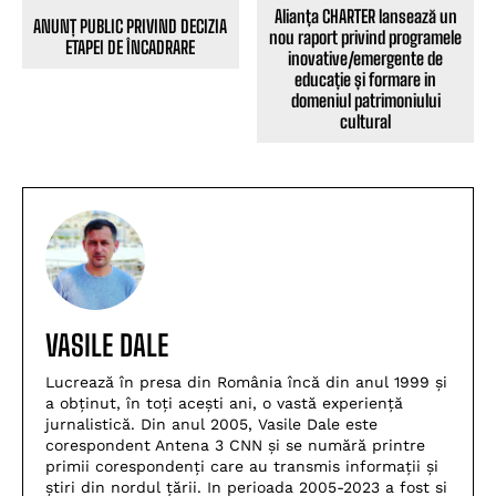
Alianța CHARTER lansează un
ANUNȚ PUBLIC PRIVIND DECIZIA
nou raport privind programele
ETAPEI DE ÎNCADRARE
inovative/emergente de
educație și formare in
domeniul patrimoniului
cultural
VASILE DALE
Lucrează în presa din România încă din anul 1999 și
a obținut, în toți acești ani, o vastă experiență
jurnalistică. Din anul 2005, Vasile Dale este
corespondent Antena 3 CNN și se numără printre
primii corespondenți care au transmis informații și
știri din nordul țării. In perioada 2005-2023 a fost si