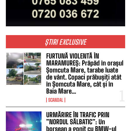
ȘTIRI EXCLUSIVE
FURTUNĂ VIOLENTĂ ÎN
MARAMUREȘ: Prăpăd în orașul
Șomcuta Mare, tarabe luate
de vânt. Copaci prăbușiți atât
în Șomcuta Mare, cât și în
Baia Mare...
SCANDAL
URMĂRIRE ÎN TRAFIC PRIN
”NORDUL SĂLBATIC”: Un
borșean a gonit cu BMW-ul