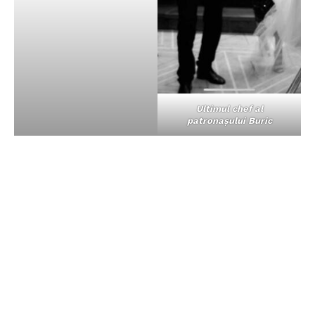
Ultimul chef al
patronașului Buric