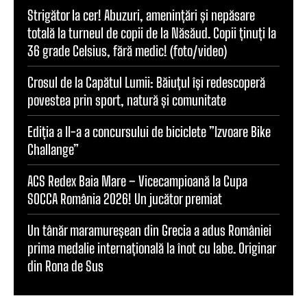
Strigător la cer! Abuzuri, amenințări și nepăsare
totală la turneul de copii de la Năsăud. Copii ținuți la
36 grade Celsius, fără medic! (foto/video)
Crosul de la Capătul Lumii: Băiuțul își redescoperă
povestea prin sport, natură și comunitate
Ediția a II-a a concursului de biciclete ”Izvoare Bike
Challange”
ACS Redex Baia Mare – Vicecampioană la Cupa
SOCCA România 2026! Un jucător premiat
Un tânăr maramureșean din Grecia a adus României
prima medalie internațională la înot cu labe. Originar
din Rona de Sus