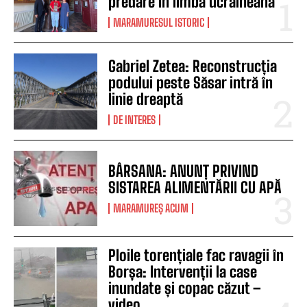
predare în limba ucraineană
MARAMURESUL ISTORIC
Gabriel Zetea: Reconstrucția
podului peste Săsar intră în
linie dreaptă
DE INTERES
BÂRSANA: ANUNȚ PRIVIND
SISTAREA ALIMENTĂRII CU APĂ
MARAMUREȘ ACUM
Ploile torențiale fac ravagii în
Borșa: Intervenții la case
inundate și copac căzut –
video