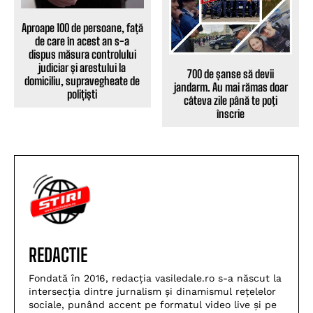
Aproape 100 de persoane, față
de care în acest an s-a
dispus măsura controlului
judiciar și arestului la
700 de șanse să devii
domiciliu, supravegheate de
jandarm. Au mai rămas doar
polițiști
câteva zile până te poţi
înscrie
REDACTIE
Fondată în 2016, redacția vasiledale.ro s-a născut la
intersecția dintre jurnalism și dinamismul rețelelor
sociale, punând accent pe formatul video live și pe