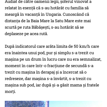
Audiat de către oamenii legii, șoferul vinovat a
relatat în esență că s-au hotărât cu familia să
meargă în vacanţă în Ungaria. Cunoscând că
distanţa de la Baia Mare la Satu Mare este mai
scurtă pe ruta Băbăşeşti, s-au hotărât să se
deplaseze pe acea rută.
După indicatorul care arăta limita de 50 km/h care
era înaintea unui pod, pur şi simplu s-a trezit cu
maşina pe un drum în lucru care nu era semnalizat,
moment în care într-o fracţiune de secundă s-a
trezit cu maşina în derapaj şi a încercat să o
redreseze, dar maşina s-a învârtit, s-a trezit cu
maşina sub pod, iar după și-a găsit mama şi fratele
morți.