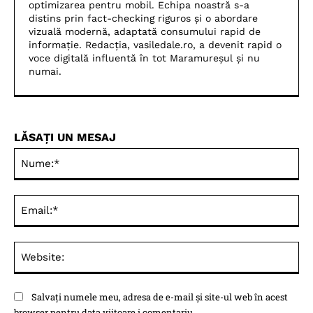
optimizarea pentru mobil. Echipa noastră s-a
distins prin fact-checking riguros și o abordare
vizuală modernă, adaptată consumului rapid de
informație. Redacția, vasiledale.ro, a devenit rapid o
voce digitală influentă în tot Maramureșul și nu
numai.
LĂSAȚI UN MESAJ
Nu
Ema
Web
Salvați numele meu, adresa de e-mail și site-ul web în acest
browser pentru data viitoare i comentariu.