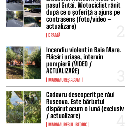
pasul Gutâi. Motociclist rănit
după ce o șoferiță a ajuns pe
contrasens (foto/video –
actualizare)
DRAMĂ
Incendiu violent în Baia Mare.
Flăcări uriașe, intervin
pompierii (VIDEO /
ACTUALIZARE)
MARAMUREȘ ACUM
Cadavru descoperit pe râul
Ruscova. Este bărbatul
dispărut acum o lună (exclusiv
/ actualizare)
MARAMURESUL ISTORIC