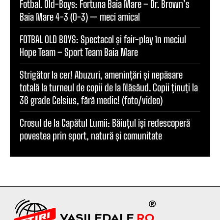
Fotbal. Old-Boys: Fortuna Baia Mare – Dr. Brown’s
Baia Mare 4-3 (0-3) — meci amical
FOTBAL OLD BOYS: Spectacol și fair-play în meciul
Hope Team – Sport Team Baia Mare
Strigător la cer! Abuzuri, amenințări și nepăsare
totală la turneul de copii de la Năsăud. Copii ținuți la
36 grade Celsius, fără medic! (foto/video)
Crosul de la Capătul Lumii: Băiuțul își redescoperă
povestea prin sport, natură și comunitate