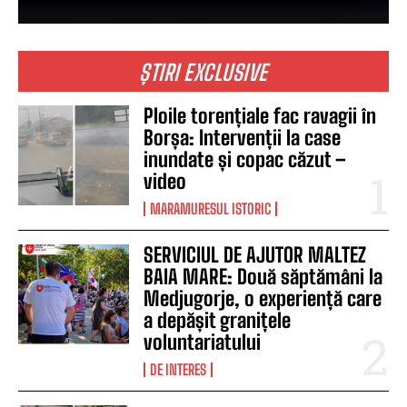
ȘTIRI EXCLUSIVE
Ploile torențiale fac ravagii în
Borșa: Intervenții la case
inundate și copac căzut –
video
MARAMURESUL ISTORIC
SERVICIUL DE AJUTOR MALTEZ
BAIA MARE: Două săptămâni la
Medjugorje, o experiență care
a depășit granițele
voluntariatului
DE INTERES