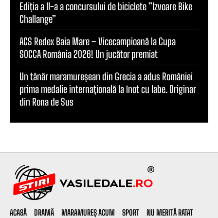
Ediția a II-a a concursului de biciclete ”Izvoare Bike
Challange”
ACS Redex Baia Mare – Vicecampioană la Cupa
SOCCA România 2026! Un jucător premiat
Un tânăr maramureșean din Grecia a adus României
prima medalie internațională la înot cu labe. Originar
din Rona de Sus
ACASĂ
DRAMĂ
MARAMUREȘ ACUM
SPORT
NU MERITĂ RATAT