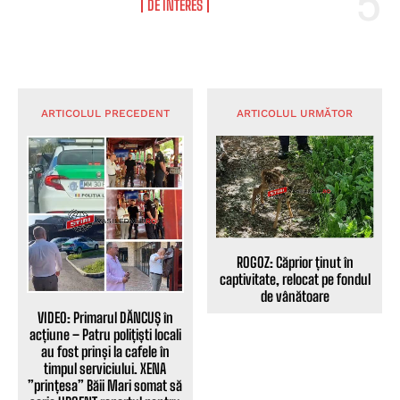
DE INTERES
ARTICOLUL PRECEDENT
ARTICOLUL URMĂTOR
ROGOZ: Căprior ținut în
captivitate, relocat pe fondul
de vânătoare
VIDEO: Primarul DĂNCUȘ în
acțiune – Patru polițiști locali
au fost prinși la cafele în
timpul serviciului. XENA
”prințesa” Băii Mari somat să