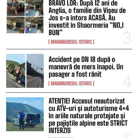
BRAVO LOR: După 12 ani de
Anglia, o familie din Vișeu de
Jos s-a întors ACASĂ. Au
investit în Shaormeria ”NO,I
BUN”
MARAMURESUL ISTORIC
Accident pe DN 18 după o
manevră de mers înapoi. Un
pasager a fost rănit
MARAMURESUL ISTORIC
ATENȚIE! Accesul neautorizat
cu ATV-uri și autoturisme 4×4
în ariile naturale protejate și
pe pajiștile alpine este STRICT
INTERZIS