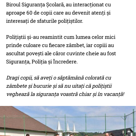
Biroul Siguranța Școlară, au interacționat cu
aproape 60 de copii care au devenit atenți și
interesați de sfaturile polițiștilor.
Polițiștii și-au reamintit cum lumea celor mici
prinde culoare cu fiecare zâmbet, iar copiii au
ascultat povești ale căror cuvinte cheie au fost
Siguranța, Poliția și Încredere.
Dragi copii, să aveți o săptămână colorată cu
zâmbete și bucurie și să nu uitați că polițiștii
veghează la siguranța voastră chiar și în vacanță!