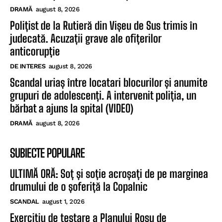
DRAMĂ
august 8, 2026
Polițist de la Rutieră din Vișeu de Sus trimis în
judecată. Acuzații grave ale ofițerilor
anticorupție
DE INTERES
august 8, 2026
Scandal uriaș între locatari blocurilor și anumite
grupuri de adolescenți. A intervenit poliția, un
bărbat a ajuns la spital (VIDEO)
DRAMĂ
august 8, 2026
SUBIECTE POPULARE
ULTIMĂ ORĂ: Soț și soție acroșați de pe marginea
drumului de o șoferiță la Copalnic
SCANDAL
august 1, 2026
Exercițiu de testare a Planului Roșu de