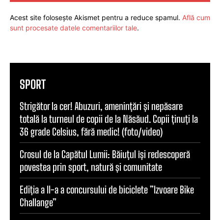
Acest site folosește Akismet pentru a reduce spamul.
Află cum
sunt procesate datele comentariilor tale
.
SPORT
Strigător la cer! Abuzuri, amenințări și nepăsare
totală la turneul de copii de la Năsăud. Copii ținuți la
36 grade Celsius, fără medic! (foto/video)
Crosul de la Capătul Lumii: Băiuțul își redescoperă
povestea prin sport, natură și comunitate
Ediția a II-a a concursului de biciclete ”Izvoare Bike
Challange”