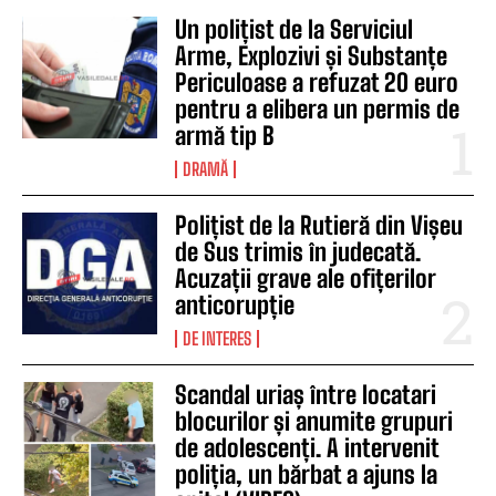
Un polițist de la Serviciul
Arme, Explozivi și Substanțe
Periculoase a refuzat 20 euro
pentru a elibera un permis de
armă tip B
DRAMĂ
Polițist de la Rutieră din Vișeu
de Sus trimis în judecată.
Acuzații grave ale ofițerilor
anticorupție
DE INTERES
Scandal uriaș între locatari
blocurilor și anumite grupuri
de adolescenți. A intervenit
poliția, un bărbat a ajuns la