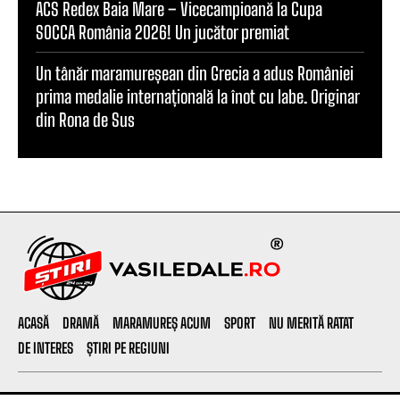
ACS Redex Baia Mare – Vicecampioană la Cupa
SOCCA România 2026! Un jucător premiat
Un tânăr maramureșean din Grecia a adus României
prima medalie internațională la înot cu labe. Originar
din Rona de Sus
ACASĂ
DRAMĂ
MARAMUREȘ ACUM
SPORT
NU MERITĂ RATAT
DE INTERES
ȘTIRI PE REGIUNI