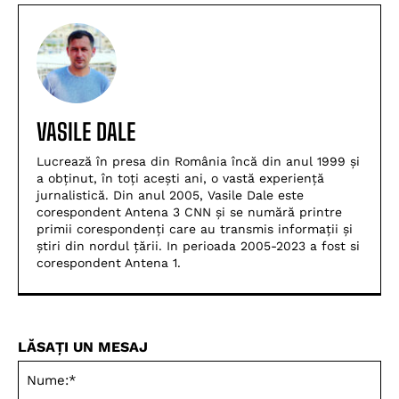
VASILE DALE
Lucrează în presa din România încă din anul 1999 și
a obținut, în toți acești ani, o vastă experiență
jurnalistică. Din anul 2005, Vasile Dale este
corespondent Antena 3 CNN și se numără printre
primii corespondenți care au transmis informații și
știri din nordul țării. In perioada 2005-2023 a fost si
corespondent Antena 1.
LĂSAȚI UN MESAJ
Nu