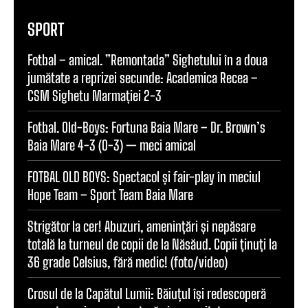
SPORT
Fotbal – amical. ”Remontada” Sighetului în a doua
jumătate a reprizei secunde: Academica Recea –
CSM Sighetu Marmației 2-3
Fotbal. Old-Boys: Fortuna Baia Mare – Dr. Brown’s
Baia Mare 4-3 (0-3) — meci amical
FOTBAL OLD BOYS: Spectacol și fair-play în meciul
Hope Team – Sport Team Baia Mare
Strigător la cer! Abuzuri, amenințări și nepăsare
totală la turneul de copii de la Năsăud. Copii ținuți la
36 grade Celsius, fără medic! (foto/video)
Crosul de la Capătul Lumii: Băiuțul își redescoperă