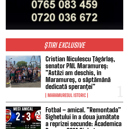
ȘTIRI EXCLUSIVE
Cristian Niculescu Țâgârlaș,
senator PNL Maramureș:
”Astăzi am deschis, în
Maramureș, o săptămână
dedicată speranței”
MARAMURESUL ISTORIC
Fotbal – amical. ”Remontada”
Sighetului în a doua jumătate
a reprizei secunde: Academica