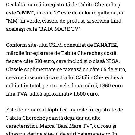
Cealaltă marcă înregistrată de Tabita Cherecheș
este “eMM”,
în care “e” este de culoare galbenă, iar
“MM” în verde, clasele de produse și servicii fiind
aceleași ca la “BAIA MARE TV”.
Conform site-ului OSIM, consultat de
FANATIK
,
mărcile înregistrate de Tabita Cherecheș costă
fiecare câte 510 euro, care includ și o clasă NISA.
Clasele suplimentare se taxează cu câte 55 de euro,
ceea ce înseamnă că soția lui Cătălin Cherecheș a
achitat în total, pentru cele două mărci, 1.350 euro
fără TVA, adică aproximativ 1.600 euro.
Este de remarcat faptul că mărcile înregistrate de
Tabita Cherecheș există deja, dar au alte
caracteristici. Marca “Baia Mare TV”, cu roșu și
albastru, deține site-ul de știri baiamaretv.ro, în