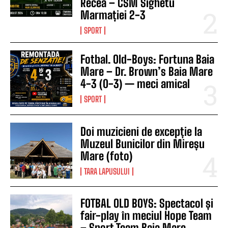
Recea – CSM Sighetu
Marmației 2-3
SPORT
Fotbal. Old-Boys: Fortuna Baia
Mare – Dr. Brown’s Baia Mare
4-3 (0-3) — meci amical
SPORT
Doi muzicieni de excepție la
Muzeul Bunicilor din Mireșu
Mare (foto)
TARA LAPUSULUI
FOTBAL OLD BOYS: Spectacol și
fair-play în meciul Hope Team
– Sport Team Baia Mare