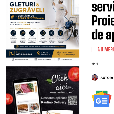
serv
Proi
de a
NU MERI
6
AUTOR: