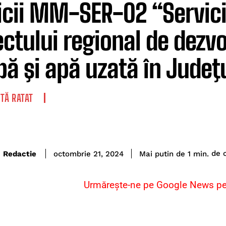
icii MM-SER-02 “Servici
ectului regional de dezvo
pă şi apă uzată în Jude
TĂ RATAT
de c
Redactie
Mai putin de 1
min.
octombrie 21, 2024
Urmărește-ne pe Google News pent