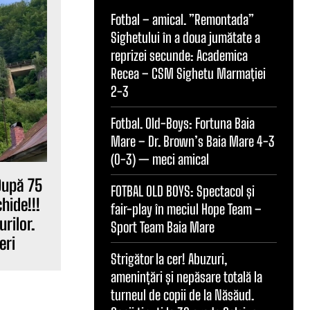
Fotbal – amical. ”Remontada”
Sighetului în a doua jumătate a
reprizei secunde: Academica
Recea – CSM Sighetu Marmației
2-3
Fotbal. Old-Boys: Fortuna Baia
Mare – Dr. Brown’s Baia Mare 4-3
(0-3) — meci amical
După 75
FOTBAL OLD BOYS: Spectacol și
hide!!!
fair-play în meciul Hope Team –
rilor.
Sport Team Baia Mare
eri
Strigător la cer! Abuzuri,
amenințări și nepăsare totală la
turneul de copii de la Năsăud.