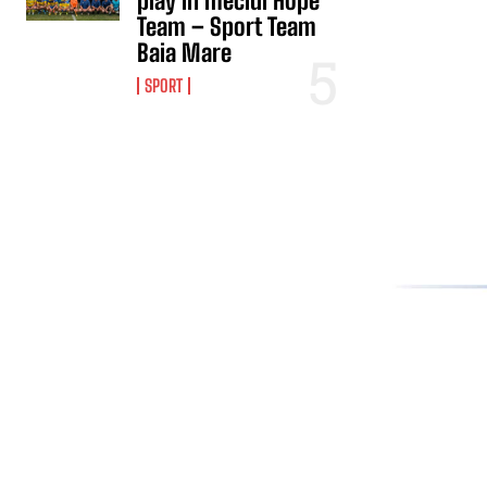
play în meciul Hope
Team – Sport Team
Baia Mare
SPORT