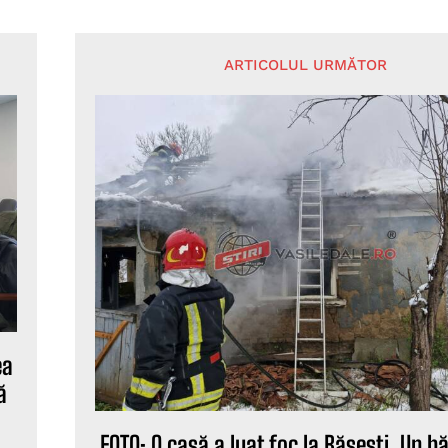
ARTICOLUL URMĂTOR
ea
ă
FOTO: O casă a luat foc la Băsești. Un b