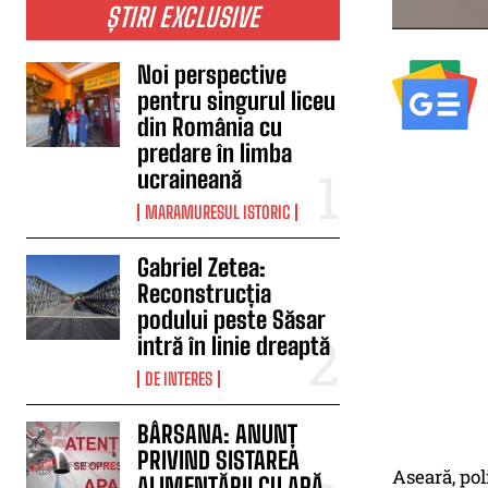
ȘTIRI EXCLUSIVE
Noi perspective
pentru singurul liceu
din România cu
predare în limba
ucraineană
MARAMURESUL ISTORIC
Gabriel Zetea:
Reconstrucția
podului peste Săsar
intră în linie dreaptă
DE INTERES
BÂRSANA: ANUNȚ
PRIVIND SISTAREA
Aseară, pol
ALIMENTĂRII CU APĂ