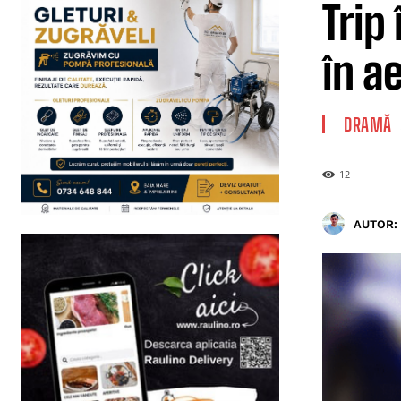
Trip
în a
DRAMĂ
12
AUTOR: