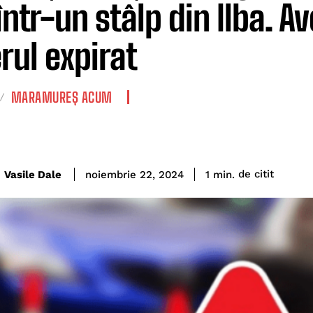
 într-un stâlp din Ilba. A
erul expirat
MARAMUREȘ ACUM
de citit
Vasile Dale
1
min.
noiembrie 22, 2024