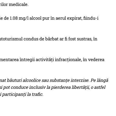
rilor medicale.
e de 1.08 mg/l alcool pur în aerul expirat, fiindu-i
autoturismul condus de bărbat ar fi fost sustras, în
mentarea întregii activități infracționale, în vederea
t băuturi alcoolice sau substanțe interzise. Pe lângă
 pot conduce inclusiv la pierderea libertății, o astfel
 participanți la trafic.