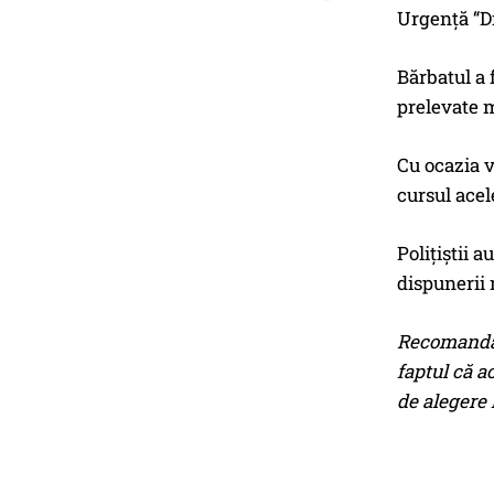
Urgență “Dr
Bărbatul a f
prelevate m
Cu ocazia v
cursul acele
Polițiștii 
dispunerii 
Recomandăm 
faptul că a
de alegere l