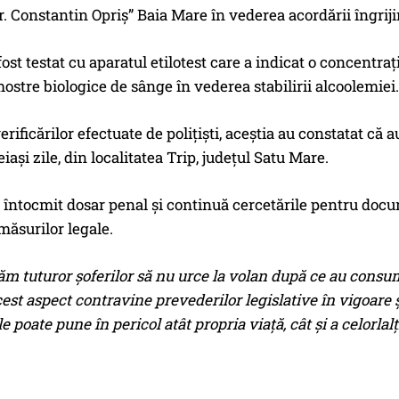
. Constantin Opriș” Baia Mare în vederea acordării îngriji
ost testat cu aparatul etilotest care a indicat o concentrați
ostre biologice de sânge în vederea stabilirii alcoolemiei.
erificărilor efectuate de polițiști, aceștia au constatat că 
iași zile, din localitatea Trip, județul Satu Mare.
au întocmit dosar penal și continuă cercetările pentru docu
măsurilor legale.
tuturor șoferilor să nu urce la volan după ce au consuma
cest aspect contravine prevederilor legislative în vigoare și
e poate pune în pericol atât propria viață, cât și a celorlalți