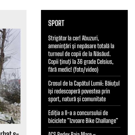
SPORT
Strigător la cer! Abuzuri,
amenințări și nepăsare totală la
turneul de copii de la Năsăud.
Copii ținuți la 36 grade Celsius,
fără medic! (foto/video)
Crosul de la Capătul Lumii: Băiuțul
își redescoperă povestea prin
sport, natură și comunitate
Ediția a II-a a concursului de
biciclete ”Izvoare Bike Challange”
ărbat s-
ACS Redex Baia Mare –