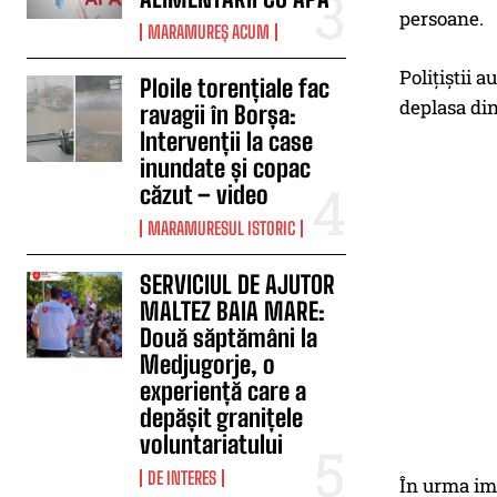
persoane.
MARAMUREȘ ACUM
Polițiștii a
Ploile torențiale fac
deplasa din
ravagii în Borșa:
Intervenții la case
inundate și copac
căzut – video
MARAMURESUL ISTORIC
SERVICIUL DE AJUTOR
MALTEZ BAIA MARE:
Două săptămâni la
Medjugorje, o
experiență care a
depășit granițele
voluntariatului
DE INTERES
În urma imp