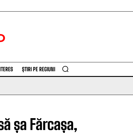
NTERES
ȘTIRI PE REGIUNI
asă șa Fărcașa,