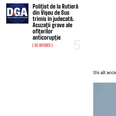
Polițist de la Rutieră
din Vișeu de Sus
trimis în judecată.
Acuzații grave ale
ofițerilor
anticorupție
DE INTERES
Un alt acci