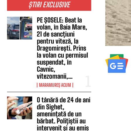
ȘTIRI EXCLUSIVE
PE ȘOSELE: Beat la
volan, în Baia Mare,
21 de sancțiuni
pentru viteză, la
Dragomirești. Prins
la volan cu permisul
suspendat, în
Cavnic,
vitezomanii,...
MARAMUREȘ ACUM
O tânără de 24 de ani
din Sighet,
amenințată de un
bărbat. Polițiștii au
intervenit și au emis