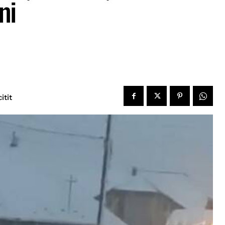
ni
itit