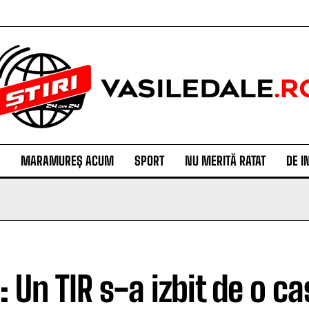
MARAMUREȘ ACUM
SPORT
NU MERITĂ RATAT
DE I
: Un TIR s-a izbit de o c