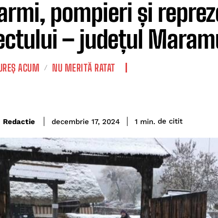
armi, pompieri și repreze
ectului – județul Maram
REȘ ACUM
NU MERITĂ RATAT
de citit
Redactie
1
min.
decembrie 17, 2024