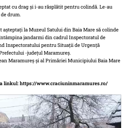
eptat cu drag și i-au răsplătit pentru colindă. Le-au
e de drum.
nt așteptați la Muzeul Satului din Baia Mare să colinde
or întâmpina jandarmi din cadrul Inspectoratul de
 Inspectoratului pentru Situații de Urgență
 Prefectului -județul Maramureș.
țean Maramureș și al Primăriei Municipiului Baia Mare
cesa linkul: https://www.craciuninmaramures.ro/