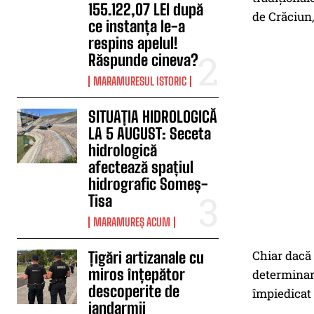
155.122,07 LEI după
de Crăciun,
ce instanța le-a
respins apelul!
Răspunde cineva?
MARAMURESUL ISTORIC
SITUAȚIA HIDROLOGICĂ
LA 5 AUGUST: Seceta
hidrologică
afectează spațiul
hidrografic Someș-
Tisa
MARAMUREȘ ACUM
Chiar dacă 
Țigări artizanale cu
miros înțepător
determinare
descoperite de
împiedicat 
jandarmii