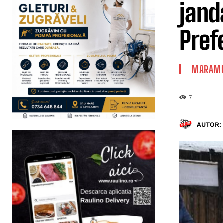
jand
Pref
MARAMU
7
AUTOR: