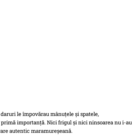
e daruri le împovărau mânuțele și spatele,
 primă importanță. Nici frigul și nici ninsoarea nu i-au
 urare autentic maramureșeană.