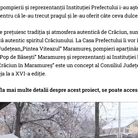
pompierii și reprezentanții Instituției Prefectului i-au așt
ntru că le-au trecut pragul și le-au oferit câte ceva dulc
re prețuiesc tradiția și atmosfera autentică de Crăciun, su
scă autentic spiritul Crăciunului. La Casa Prefectului îi v
udețean,,Pintea Viteazul” Maramureș, pompieri aparținând
Pop de Băsești” Maramureș și reprezentanți ai Instituției
,Crăciun în Maramureș” este un concept al Consiliul Jude
eja la a XVI-a ediție.
fla mai multe detalii despre acest proiect, se poate ac