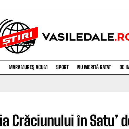
MARAMUREȘ ACUM
SPORT
NU MERITĂ RATAT
DE I
a Crăciunului în Satu’ d