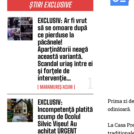
ȘTIRI EXCLUSIVE
EXCLUSIV: Ar fi vrut
să se omoare după
ce pierduse la
păcănele!
Aparținătorii neagă
această variantă.
Scandal uriaș între ei
și forțele de
intervenție...
MARAMUREȘ ACUM
Prima zi de
EXCLUSIV:
Incompetență platită
odinioară.
scump de Ocolul
Silvic Vișeu! Au
La Casa Pre
achitat URGENT
tradițional