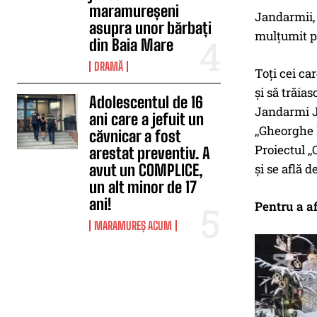
maramureșeni
Jandarmii, 
asupra unor bărbați
mulțumit pe
din Baia Mare
DRAMĂ
Toți cei ca
și să trăia
Adolescentul de 16
Jandarmi J
ani care a jefuit un
,,Gheorghe 
căvnicar a fost
Proiectul ,
arestat preventiv. A
avut un COMPLICE,
și se află d
un alt minor de 17
ani!
Pentru a a
MARAMUREȘ ACUM