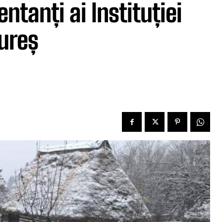
ntanți ai Instituției
ureș