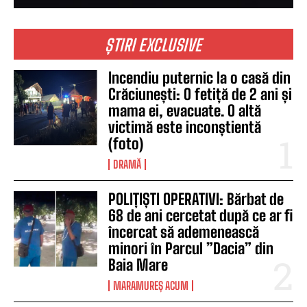
ȘTIRI EXCLUSIVE
Incendiu puternic la o casă din
Crăciunești: O fetiță de 2 ani și
mama ei, evacuate. O altă
victimă este inconștientă
(foto)
DRAMĂ
POLIȚIȘTI OPERATIVI: Bărbat de
68 de ani cercetat după ce ar fi
încercat să ademenească
minori în Parcul ”Dacia” din
Baia Mare
MARAMUREȘ ACUM