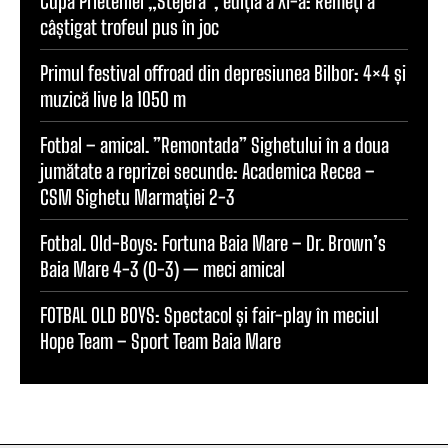
Cupa Prieteniei „Stejera”, ediția a XI-a: Remeți a
câștigat trofeul pus în joc
Primul festival offroad din depresiunea Bilbor: 4×4 și
muzică live la 1050 m
Fotbal – amical. ”Remontada” Sighetului în a doua
jumătate a reprizei secunde: Academica Recea –
CSM Sighetu Marmației 2-3
Fotbal. Old-Boys: Fortuna Baia Mare – Dr. Brown’s
Baia Mare 4-3 (0-3) — meci amical
FOTBAL OLD BOYS: Spectacol și fair-play în meciul
Hope Team – Sport Team Baia Mare