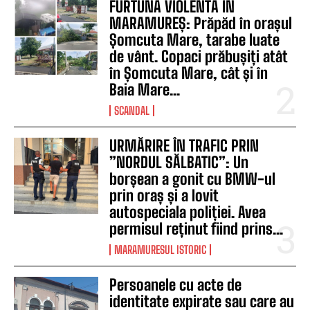
FURTUNĂ VIOLENTĂ ÎN
MARAMUREȘ: Prăpăd în orașul
Șomcuta Mare, tarabe luate
de vânt. Copaci prăbușiți atât
în Șomcuta Mare, cât și în
Baia Mare...
SCANDAL
URMĂRIRE ÎN TRAFIC PRIN
”NORDUL SĂLBATIC”: Un
borșean a gonit cu BMW-ul
prin oraș și a lovit
autospeciala poliției. Avea
permisul reținut fiind prins...
MARAMURESUL ISTORIC
Persoanele cu acte de
identitate expirate sau care au