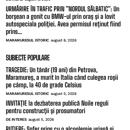
URMĂRIRE ÎN TRAFIC PRIN ”NORDUL SĂLBATIC”: Un
borșean a gonit cu BMW-ul prin oraș și a lovit
autospeciala poliției. Avea permisul reținut fiind
prins...
MARAMURESUL ISTORIC
august 6, 2026
SUBIECTE POPULARE
TRAGEDIE: Un tânăr (19 ani) din Petrova,
Maramureș, a murit în Italia când culegea roșii
pe câmp, la 40 de grade Celsius
MARAMURESUL ISTORIC
august 5, 2026
INVITAȚIE la dezbaterea publică Noile reguli
pentru construcții și prosumatori
DE INTERES
august 5, 2026
RUTIERE: Șofer prins cu o alcoolemie uriașă și