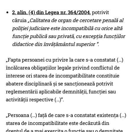
2, alin. (4) din Legea nr. 364/2004
,
potrivit
căruia
„
Calitatea de organ de cercetare penală al
poliției judiciare este incompatibilă cu orice altă
funcție publică sau privată, cu excepția funcțiilor
didactice din învățământul superior ”.
„Fapta persoanei cu privire la care s-a constatat (…)
încălcarea obligațiilor legale privind conflictul de
interese ori starea de incompatibilitate constituie
abatere disciplinară și se sancționează potrivit
reglementării aplicabile demnității, funcției sau
activității respective (…)”.
„Persoana (…) față de care s-a constatat existența (…)
starea de incompatibilitate este decăzută din
dreptul de a mai exercita o funcție sau o demnitate