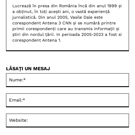
Lucrează în presa din România încă din anul 1999 și
a obținut, în toți acești ani, o vastă experiență
jurnalistică. Din anul 2005, Vasile Dale este
corespondent Antena 3 CNN și se numără printre
primii corespondenți care au transmis informații și
știri din nordul țării. In perioada 2005-2023 a fost si
corespondent Antena 1.
LĂSAȚI UN MESAJ
Nu
Ema
Web