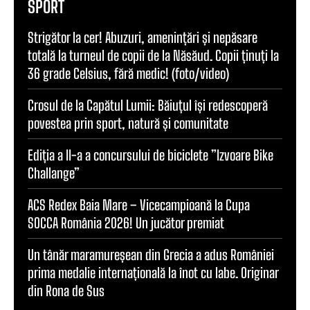
SPORT
Strigător la cer! Abuzuri, amenințări și nepăsare
totală la turneul de copii de la Năsăud. Copii ținuți la
36 grade Celsius, fără medic! (foto/video)
Crosul de la Capătul Lumii: Băiuțul își redescoperă
povestea prin sport, natură și comunitate
Ediția a II-a a concursului de biciclete ”Izvoare Bike
Challange”
ACS Redex Baia Mare – Vicecampioană la Cupa
SOCCA România 2026! Un jucător premiat
Un tânăr maramureșean din Grecia a adus României
prima medalie internațională la înot cu labe. Originar
din Rona de Sus