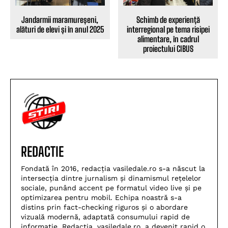
Jandarmii maramureșeni,
Schimb de experiență
alături de elevi și în anul 2025
interregional pe tema risipei
alimentare, în cadrul
proiectului CIBUS
REDACTIE
Fondată în 2016, redacția vasiledale.ro s-a născut la
intersecția dintre jurnalism și dinamismul rețelelor
sociale, punând accent pe formatul video live și pe
optimizarea pentru mobil. Echipa noastră s-a
distins prin fact-checking riguros și o abordare
vizuală modernă, adaptată consumului rapid de
informație. Redacția, vasiledale.ro, a devenit rapid o