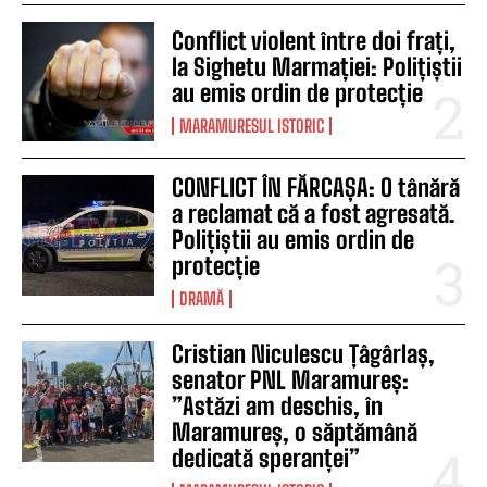
Conflict violent între doi frați,
la Sighetu Marmației: Polițiștii
au emis ordin de protecție
MARAMURESUL ISTORIC
CONFLICT ÎN FĂRCAȘA: O tânără
a reclamat că a fost agresată.
Polițiștii au emis ordin de
protecție
DRAMĂ
Cristian Niculescu Țâgârlaș,
senator PNL Maramureș:
”Astăzi am deschis, în
Maramureș, o săptămână
dedicată speranței”