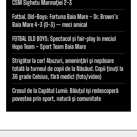
CSM Sighetu Marmației 2-3
Fotbal. Old-Boys: Fortuna Baia Mare – Dr. Brown’s
Baia Mare 4-3 (0-3) — meci amical
FOTBAL OLD BOYS: Spectacol și fair-play în meciul
Hope Team – Sport Team Baia Mare
Strigător la cer! Abuzuri, amenințări și nepăsare
totală la turneul de copii de la Năsăud. Copii ținuți la
36 grade Celsius, fără medic! (foto/video)
Crosul de la Capătul Lumii: Băiuțul își redescoperă
povestea prin sport, natură și comunitate