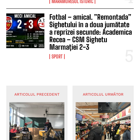
MARAMURESUL ISTORIC
Fotbal – amical. ”Remontada”
Sighetului în a doua jumătate
a reprizei secunde: Academica
Recea – CSM Sighetu
Marmației 2-3
SPORT
ARTICOLUL PRECEDENT
ARTICOLUL URMĂTOR