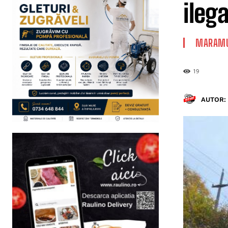
ileg
MARAMU
19
AUTOR: