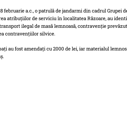
18 februarie a.c., o patrulă de jandarmi din cadrul Grupei
ea atribuțiilor de serviciu în localitatea Răzoare, au identi
transport ilegal de masă lemnoasă, contravenție prevăzută
a contravențiilor silvice.
bați au fost amendați cu 2000 de lei, iar materialul lemnos a
ș.