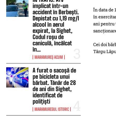
implicat într-un
În data de 
accident în Berbești.
în exercitar
Depistat cu 1,19 mg/l
ani pentru 
alcool în aerul
expirat, la Sighet,
sancționare
Codul roșu de
caniculă, încălcat
Cei doi băr
în...
Târgu Lăpu
MARAMUREȘ ACUM
A furat o sacoșă de
pe bicicleta unui
bărbat. Tânăr de 28
de ani din Sighet,
identificat de
polițiști
MARAMURESUL ISTORIC