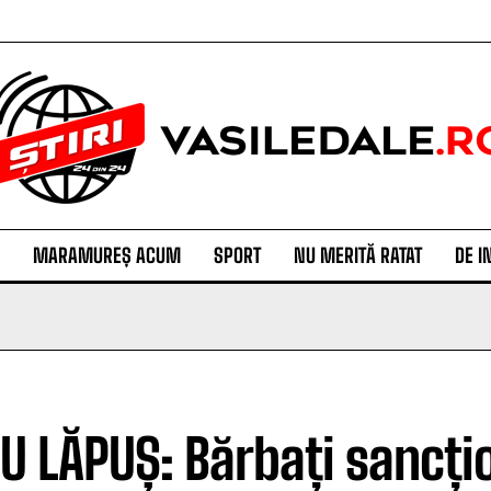
MARAMUREȘ ACUM
SPORT
NU MERITĂ RATAT
DE I
U LĂPUȘ: Bărbați sancți