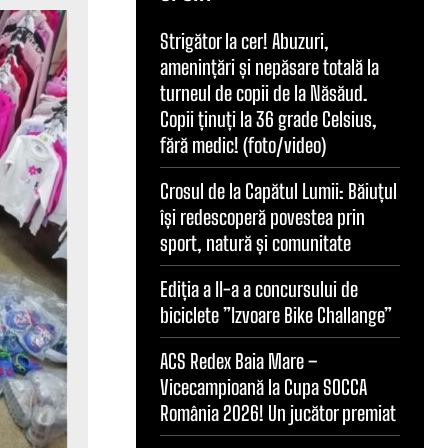
Strigător la cer! Abuzuri,
amenințări și nepăsare totală la
turneul de copii de la Năsăud.
Copii ținuți la 36 grade Celsius,
fără medic! (foto/video)
Crosul de la Capătul Lumii: Băiuțul
își redescoperă povestea prin
sport, natură și comunitate
Ediția a II-a a concursului de
biciclete ”Izvoare Bike Challange”
ACS Redex Baia Mare –
Vicecampioană la Cupa SOCCA
România 2026! Un jucător premiat