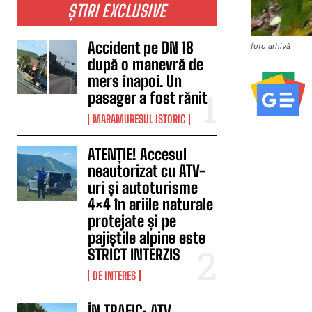
ȘTIRI EXCLUSIVE
Accident pe DN 18
foto arhivă
după o manevră de
mers înapoi. Un
pasager a fost rănit
MARAMURESUL ISTORIC
ATENȚIE! Accesul
neautorizat cu ATV-
uri și autoturisme
4×4 în ariile naturale
protejate și pe
pajiștile alpine este
STRICT INTERZIS
DE INTERES
ÎN TRAFIC: ATV