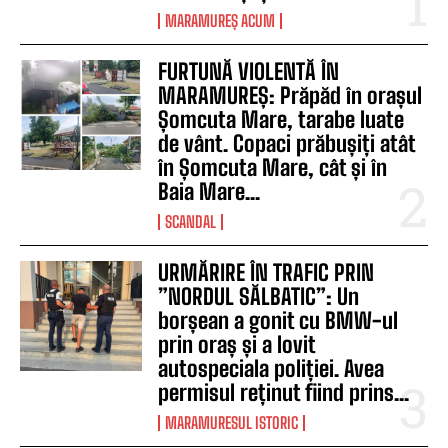
MARAMUREȘ ACUM
FURTUNĂ VIOLENTĂ ÎN
MARAMUREȘ: Prăpăd în orașul
Șomcuta Mare, tarabe luate
de vânt. Copaci prăbușiți atât
în Șomcuta Mare, cât și în
Baia Mare...
SCANDAL
URMĂRIRE ÎN TRAFIC PRIN
”NORDUL SĂLBATIC”: Un
borșean a gonit cu BMW-ul
prin oraș și a lovit
autospeciala poliției. Avea
permisul reținut fiind prins...
MARAMURESUL ISTORIC