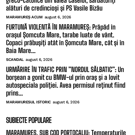
greco-catolice din Valea Caselor, sărbătoriți
alături de credincioși și PS Vasile Bizău
MARAMUREȘ ACUM
august 6, 2026
FURTUNĂ VIOLENTĂ ÎN MARAMUREȘ: Prăpăd în
orașul Șomcuta Mare, tarabe luate de vânt.
Copaci prăbușiți atât în Șomcuta Mare, cât și în
Baia Mare...
SCANDAL
august 6, 2026
URMĂRIRE ÎN TRAFIC PRIN ”NORDUL SĂLBATIC”: Un
borșean a gonit cu BMW-ul prin oraș și a lovit
autospeciala poliției. Avea permisul reținut fiind
prins...
MARAMURESUL ISTORIC
august 6, 2026
SUBIECTE POPULARE
MARAMUREȘ, SUB COD PORTOCALIU: Temperaturile