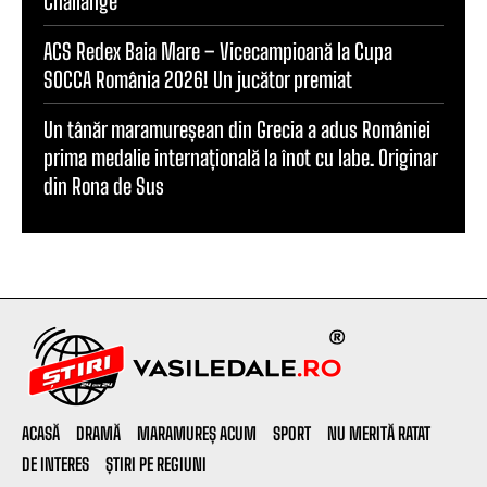
Challange”
ACS Redex Baia Mare – Vicecampioană la Cupa
SOCCA România 2026! Un jucător premiat
Un tânăr maramureșean din Grecia a adus României
prima medalie internațională la înot cu labe. Originar
din Rona de Sus
ACASĂ
DRAMĂ
MARAMUREȘ ACUM
SPORT
NU MERITĂ RATAT
DE INTERES
ȘTIRI PE REGIUNI