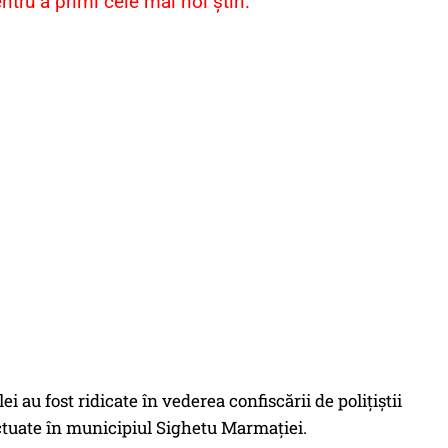
ru a primi cele mai noi știri.
i au fost ridicate în vederea confiscării de polițiștii
ctuate în municipiul Sighetu Marmației.