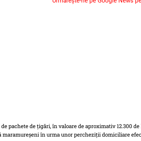
Urmărește-ne pe Google News pent
 de pachete de țigări, în valoare de aproximativ 12.300 de le
ră maramureșeni în urma unor percheziții domiciliare efe