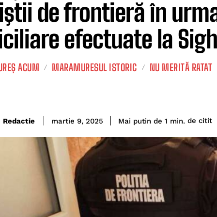
ţiştii de frontieră în urm
ciliare efectuate la Si
REȘ ACUM
MARAMURESUL ISTORIC
NU MERITĂ RATAT
de citit
Redactie
Mai putin de 1
min.
martie 9, 2025