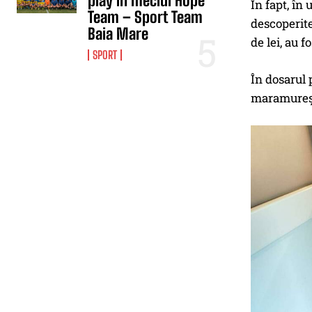
play în meciul Hope
În fapt, în
Team – Sport Team
descoperite
Baia Mare
de lei, au f
SPORT
În dosarul 
maramureșen