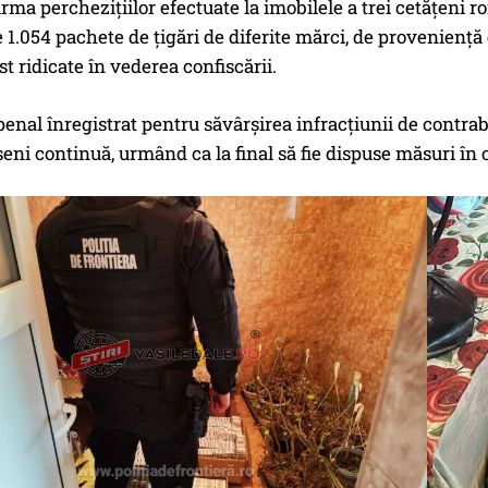
 urma perchezițiilor efectuate la imobilele a trei cetățeni
 1.054 pachete de țigări de diferite mărci, de proveniență
ost ridicate în vederea confiscării.
penal înregistrat pentru săvârșirea infracțiunii de contraba
i continuă, urmând ca la final să fie dispuse măsuri în 