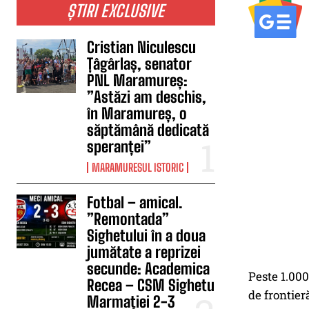
ȘTIRI EXCLUSIVE
Cristian Niculescu
Țâgârlaș, senator
PNL Maramureș:
”Astăzi am deschis,
în Maramureș, o
săptămână dedicată
speranței”
MARAMURESUL ISTORIC
Fotbal – amical.
”Remontada”
Sighetului în a doua
jumătate a reprizei
secunde: Academica
Peste 1.000
Recea – CSM Sighetu
de frontie
Marmației 2-3