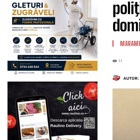
poli
domi
MARAMU
11
AUTOR: