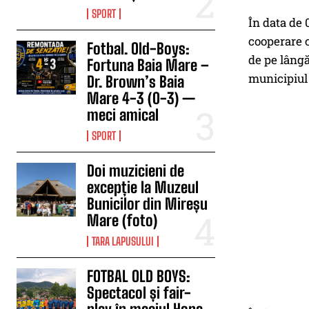
SPORT
În data de 0
cooperare c
Fotbal. Old-Boys:
de pe lângă
Fortuna Baia Mare –
municipiul
Dr. Brown’s Baia
Mare 4-3 (0-3) —
meci amical
SPORT
Doi muzicieni de
excepție la Muzeul
Bunicilor din Mireșu
Mare (foto)
TARA LAPUSULUI
FOTBAL OLD BOYS:
Spectacol și fair-