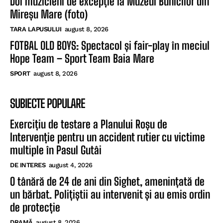
Doi muzicieni de excepție la Muzeul Bunicilor din
Mireșu Mare (foto)
TARA LAPUSULUI
august 8, 2026
FOTBAL OLD BOYS: Spectacol și fair-play în meciul
Hope Team – Sport Team Baia Mare
SPORT
august 8, 2026
SUBIECTE POPULARE
Exercițiu de testare a Planului Roșu de
Intervenție pentru un accident rutier cu victime
multiple în Pasul Gutâi
DE INTERES
august 4, 2026
O tânără de 24 de ani din Sighet, amenințată de
un bărbat. Polițiștii au intervenit și au emis ordin
de protecție
DRAMĂ
august 8, 2026