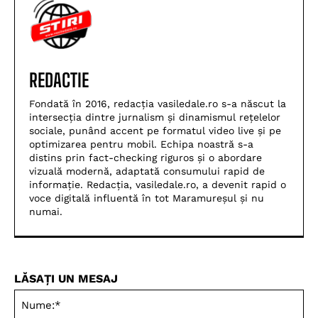
REDACTIE
Fondată în 2016, redacția vasiledale.ro s-a născut la
intersecția dintre jurnalism și dinamismul rețelelor
sociale, punând accent pe formatul video live și pe
optimizarea pentru mobil. Echipa noastră s-a
distins prin fact-checking riguros și o abordare
vizuală modernă, adaptată consumului rapid de
informație. Redacția, vasiledale.ro, a devenit rapid o
voce digitală influentă în tot Maramureșul și nu
numai.
LĂSAȚI UN MESAJ
Nu