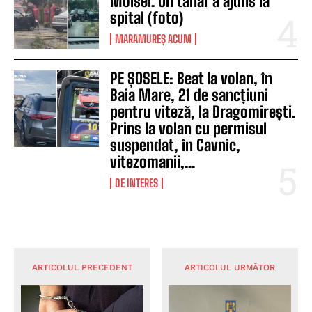
Moisei. Un tânăr a ajuns la
spital (foto)
MARAMUREȘ ACUM
PE ȘOSELE: Beat la volan, în
Baia Mare, 21 de sancțiuni
pentru viteză, la Dragomirești.
Prins la volan cu permisul
suspendat, în Cavnic,
vitezomanii,...
DE INTERES
ARTICOLUL PRECEDENT
ARTICOLUL URMĂTOR