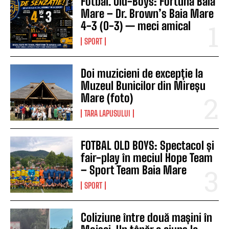
Fotbal. Old-Boys: Fortuna Baia
Mare – Dr. Brown’s Baia Mare
4-3 (0-3) — meci amical
SPORT
Doi muzicieni de excepție la
Muzeul Bunicilor din Mireșu
Mare (foto)
TARA LAPUSULUI
FOTBAL OLD BOYS: Spectacol și
fair-play în meciul Hope Team
– Sport Team Baia Mare
SPORT
Coliziune între două mașini în