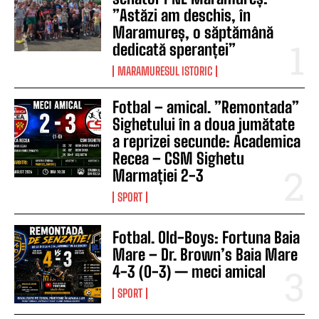
”Astăzi am deschis, în
Maramureș, o săptămână
dedicată speranței”
MARAMURESUL ISTORIC
Fotbal – amical. ”Remontada”
Sighetului în a doua jumătate
a reprizei secunde: Academica
Recea – CSM Sighetu
Marmației 2-3
SPORT
Fotbal. Old-Boys: Fortuna Baia
Mare – Dr. Brown’s Baia Mare
4-3 (0-3) — meci amical
SPORT