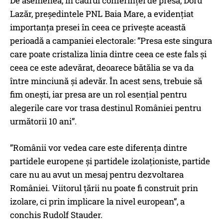
De asemenea, în cadrul conferinței de presă, Doru
Lazăr, președintele PNL Baia Mare, a evidențiat
importanța presei în ceea ce privește această
perioadă a campaniei electorale: ”Presa este singura
care poate cristaliza linia dintre ceea ce este fals și
ceea ce este adevărat, deoarece bătălia se va da
între minciună și adevăr. În acest sens, trebuie să
fim onești, iar presa are un rol esențial pentru
alegerile care vor trasa destinul României pentru
următorii 10 ani”.
”Românii vor vedea care este diferența dintre
partidele europene și partidele izolaționiste, partide
care nu au avut un mesaj pentru dezvoltarea
României. Viitorul țării nu poate fi construit prin
izolare, ci prin implicare la nivel european”, a
conchis Rudolf Stauder.