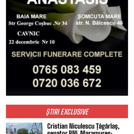
ȘTIRI EXCLUSIVE
Cristian Niculescu Țâgârlaș,
senator PNL Maramureș: