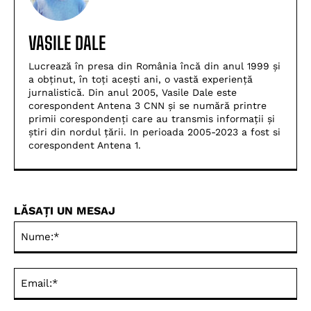
VASILE DALE
Lucrează în presa din România încă din anul 1999 și
a obținut, în toți acești ani, o vastă experiență
jurnalistică. Din anul 2005, Vasile Dale este
corespondent Antena 3 CNN și se numără printre
primii corespondenți care au transmis informații și
știri din nordul țării. In perioada 2005-2023 a fost si
corespondent Antena 1.
LĂSAȚI UN MESAJ
Nu
Ema