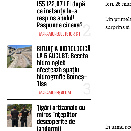
155.122,07 LEI după
Ieri, 26 ma
ce instanța le-a
respins apelul!
Din primele 
Răspunde cineva?
surprins şi
MARAMURESUL ISTORIC
SITUAȚIA HIDROLOGICĂ
LA 5 AUGUST: Seceta
hidrologică
afectează spațiul
hidrografic Someș-
Tisa
MARAMUREȘ ACUM
Țigări artizanale cu
miros înțepător
descoperite de
În urma acc
jandarmii