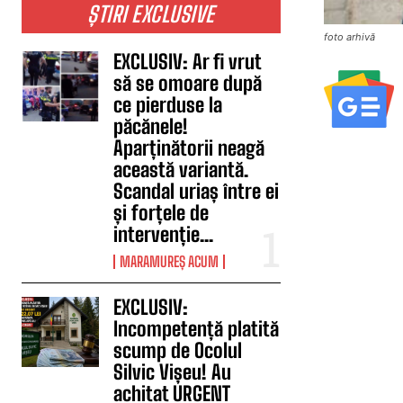
ȘTIRI EXCLUSIVE
foto arhivă
EXCLUSIV: Ar fi vrut
să se omoare după
ce pierduse la
păcănele!
Aparținătorii neagă
această variantă.
Scandal uriaș între ei
și forțele de
intervenție...
MARAMUREȘ ACUM
EXCLUSIV:
Incompetență platită
scump de Ocolul
Silvic Vișeu! Au
achitat URGENT