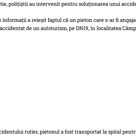
rtie, poliţiştii au intervenit pentru soluţionarea unui accid
informaţii a reieşit faptul că un pieton care s-ar fi angajat
 accidentat de un autoturism, pe DN19, în localitatea Câmp
identului rutier, pietonul a fost transportat la spital pen