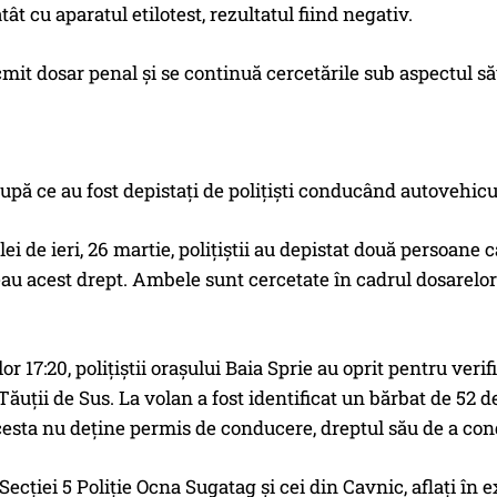
atât cu aparatul etilotest, rezultatul fiind negativ.
cmit dosar penal şi se continuă cercetările sub aspectul să
după ce au fost depistaţi de poliţişti conducând autovehicu
ilei de ieri, 26 martie, poliţiştii au depistat două persoa
au acest drept. Ambele sunt cercetate în cadrul dosarelor
elor 17:20, poliţiştii orașului Baia Sprie au oprit pentru ver
Tăuții de Sus. La volan a fost identificat un bărbat de 52 de 
cesta nu deţine permis de conducere, dreptul său de a con
i Secției 5 Poliție Ocna Sugatag și cei din Cavnic, aflaţi în 