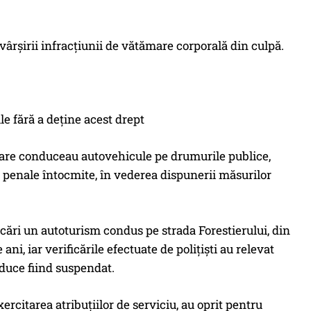
vârșirii infracțiunii de vătămare corporală din culpă.
le fără a deţine acest drept
ne care conduceau autovehicule pe drumurile publice,
 penale întocmite, în vederea dispunerii măsurilor
ificări un autoturism condus pe strada Forestierului, din
ani, iar verificările efectuate de poliţişti au relevat
duce fiind suspendat.
exercitarea atribuțiilor de serviciu, au oprit pentru