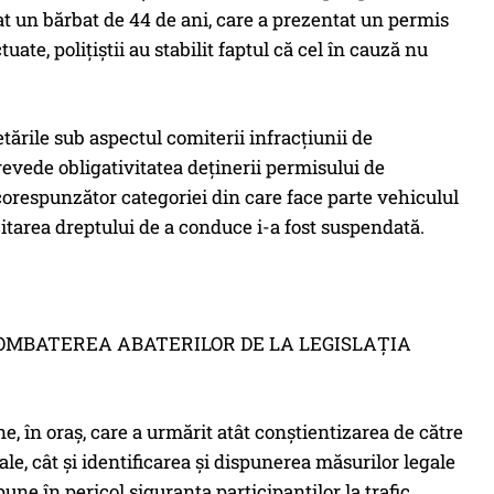
cat un bărbat de 44 de ani, care a prezentat un permis
ate, poliţiştii au stabilit faptul că cel în cauză nu
tările sub aspectul comiterii infracţiunii de
evede obligativitatea deținerii permisului de
orespunzător categoriei din care face parte vehiculul
rcitarea dreptului de a conduce i-a fost suspendată.
COMBATEREA ABATERILOR DE LA LEGISLAŢIA
une, în oraş, care a urmărit atât conştientizarea de către
le, cât şi identificarea şi dispunerea măsurilor legale
ne în pericol siguranţa participanţilor la trafic.