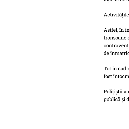
Activităţil
Astfel, în 
tronsoane d
contravenţi
de înmatric
Tot în cadru
fost întocm
Poliţiştii 
publică şi d