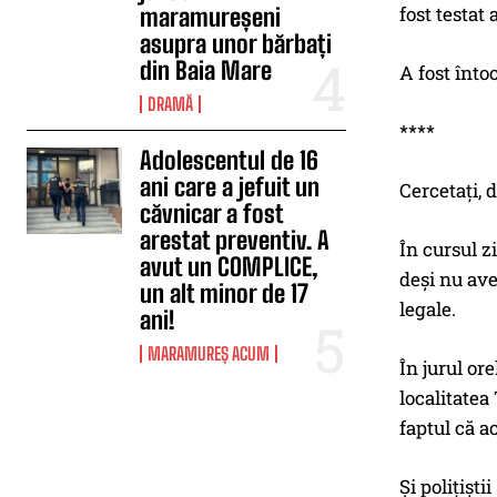
fost testat 
maramureșeni
asupra unor bărbați
din Baia Mare
A fost înto
DRAMĂ
****
Adolescentul de 16
ani care a jefuit un
Cercetaţi, 
căvnicar a fost
arestat preventiv. A
În cursul z
avut un COMPLICE,
deşi nu ave
un alt minor de 17
legale.
ani!
MARAMUREȘ ACUM
În jurul or
localitatea 
faptul că a
Şi poliţişti