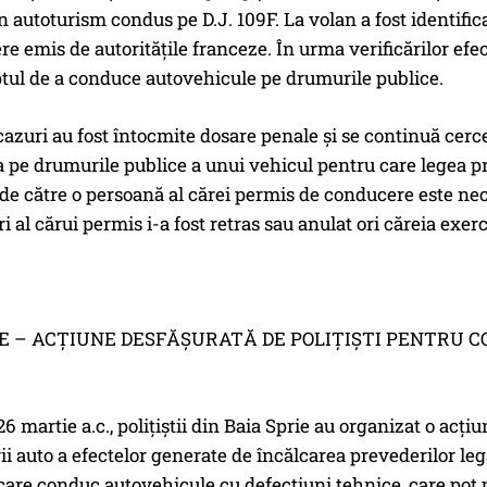
un autoturism condus pe D.J. 109F. La volan a fost identifi
e emis de autoritățile franceze. În urma verificărilor efectu
tul de a conduce autovehicule pe drumurile publice.
azuri au fost întocmite dosare penale şi se continuă cerce
pe drumurile publice a unui vehicul pentru care legea pr
e către o persoană al cărei permis de conducere este nec
ri al cărui permis i-a fost retras sau anulat ori căreia exe
IE – ACŢIUNE DESFĂŞURATĂ DE POLIŢIŞTI PENTRU 
26 martie a.c., poliţiştii din Baia Sprie au organizat o acţi
i auto a efectelor generate de încălcarea prevederilor lega
 care conduc autovehicule cu defecţiuni tehnice, care pot pu