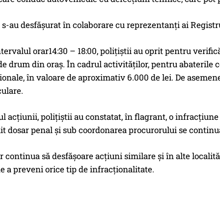
e s-au desfăşurat în colaborare cu reprezentanţi ai Regi
intervalul orar14:30 – 18:00, poliţiştii au oprit pentru veri
e drum din oraş. În cadrul activităţilor, pentru abaterile co
onale, în valoare de aproximativ 6.000 de lei. De asemenea, 
ulare.
l acţiunii, poliţiştii au constatat, în flagrant, o infracţiu
it dosar penal şi sub coordonarea procurorului se continuă
vor continua să desfăşoare acţiuni similare şi în alte locali
e a preveni orice tip de infracţionalitate.