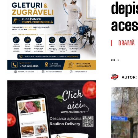
depi
acest
DRAMĂ
8
AUTOR: