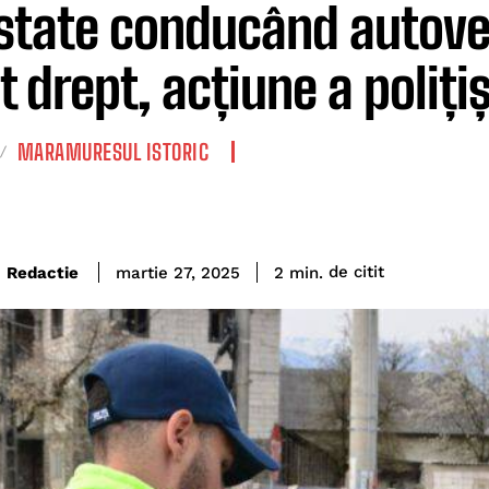
state conducând autoveh
 drept, acțiune a polițiș
MARAMURESUL ISTORIC
de citit
Redactie
2
min.
martie 27, 2025