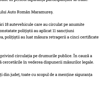
strului Auto Român Maramureş.
ficări 18 autevehicule care au circulat pe anumite
nstatate poliţiştii au aplicat 11 sancţiuni
poliţiştii au luat măsura retragerii a cinci certificate
ne privind circulaţia pe drumurile publice. În cauză a
 cercetările în vederea dispunerii măsurilor legale.
tăţi din judeţ, toate cu scopul de a menţine siguranţa