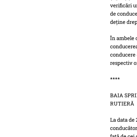
verificări 
de conducer
deţine drep
În ambele c
conducerea 
conducere d
respectiv o
****
BAIA SPR
RUTIERĂ
La data de 
conducători
faţă de cei