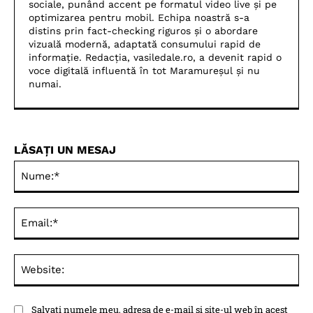
sociale, punând accent pe formatul video live și pe
optimizarea pentru mobil. Echipa noastră s-a
distins prin fact-checking riguros și o abordare
vizuală modernă, adaptată consumului rapid de
informație. Redacția, vasiledale.ro, a devenit rapid o
voce digitală influentă în tot Maramureșul și nu
numai.
LĂSAȚI UN MESAJ
Nu
Ema
Web
Salvați numele meu, adresa de e-mail și site-ul web în acest