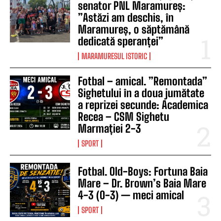
senator PNL Maramureș:
”Astăzi am deschis, în
Maramureș, o săptămână
dedicată speranței”
MARAMURESUL ISTORIC
Fotbal – amical. ”Remontada”
Sighetului în a doua jumătate
a reprizei secunde: Academica
Recea – CSM Sighetu
Marmației 2-3
SPORT
Fotbal. Old-Boys: Fortuna Baia
Mare – Dr. Brown’s Baia Mare
4-3 (0-3) — meci amical
SPORT