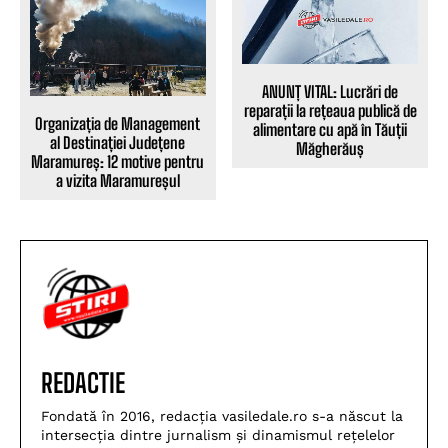
ANUNȚ VITAL: Lucrări de
reparații la rețeaua publică de
Organizația de Management
alimentare cu apă în Tăuții
al Destinației Județene
Măgherăuș
Maramureș: 12 motive pentru
a vizita Maramureșul
REDACTIE
Fondată în 2016, redacția vasiledale.ro s-a născut la
intersecția dintre jurnalism și dinamismul rețelelor