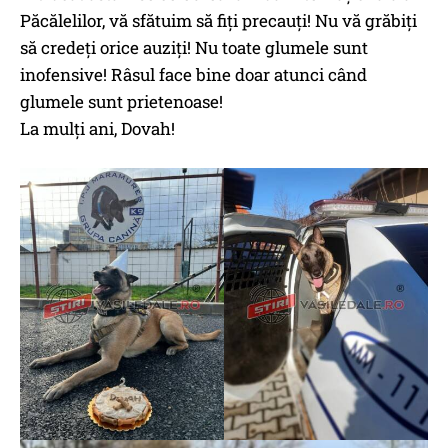
Păcălelilor, vă sfătuim să fiți precauți! Nu vă grăbiți
să credeți orice auziți! Nu toate glumele sunt
inofensive! Râsul face bine doar atunci când
glumele sunt prietenoase!
La mulți ani, Dovah!