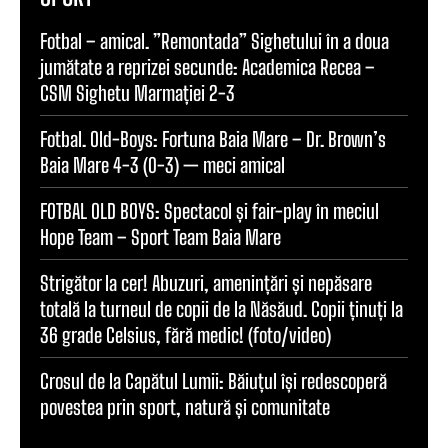
Fotbal – amical. ”Remontada” Sighetului în a doua
jumătate a reprizei secunde: Academica Recea –
CSM Sighetu Marmației 2-3
Fotbal. Old-Boys: Fortuna Baia Mare – Dr. Brown’s
Baia Mare 4-3 (0-3) — meci amical
FOTBAL OLD BOYS: Spectacol și fair-play în meciul
Hope Team – Sport Team Baia Mare
Strigător la cer! Abuzuri, amenințări și nepăsare
totală la turneul de copii de la Năsăud. Copii ținuți la
36 grade Celsius, fără medic! (foto/video)
Crosul de la Capătul Lumii: Băiuțul își redescoperă
povestea prin sport, natură și comunitate