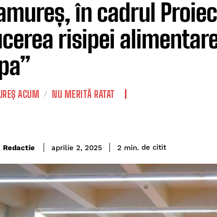
mureș, în cadrul Proiec
cerea risipei alimentare 
pa”
REȘ ACUM
NU MERITĂ RATAT
de citit
Redactie
2
min.
aprilie 2, 2025