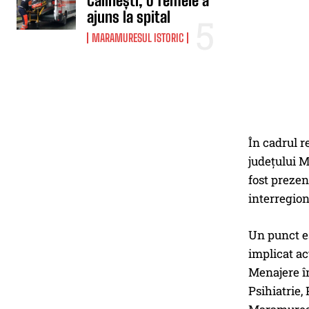
Călinești, o femeie a
ajuns la spital
MARAMURESUL ISTORIC
În cadrul r
județului M
fost prezen
interregion
Un punct es
implicat ac
Menajere în
Psihiatrie,