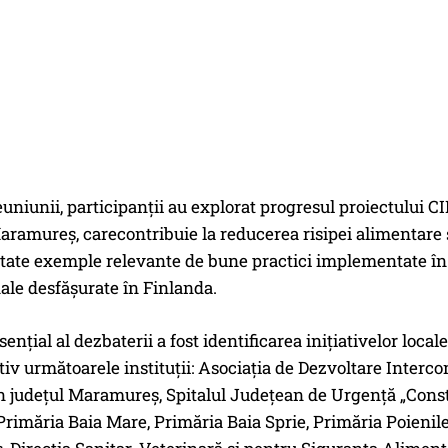
euniunii, participanții au explorat progresul proiectului C
aramureș, carecontribuie la reducerea risipei alimentare
tate exemple relevante de bune practici implementate în r
ale desfășurate în Finlanda.
ențial al dezbaterii a fost identificarea inițiativelor local
tiv următoarele instituții: Asociația de Dezvoltare Interc
 județul Maramureș, Spitalul Județean de Urgență „Constan
 Primăria Baia Mare, Primăria Baia Sprie, Primăria Poienil