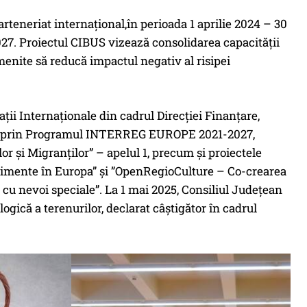
eneriat internațional,în perioada 1 aprilie 2024 – 30
. Proiectul CIBUS vizează consolidarea capacității
, menite să reducă impactul negativ al risipei
ții Internaționale din cadrul Direcției Finanțare,
țate prin Programul INTERREG EUROPE 2021-2027,
r și Migranților” – apelul 1, precum și proiectele
 alimente în Europa” și ”OpenRegioCulture – Co-crearea
 cu nevoi speciale”. La 1 mai 2025, Consiliul Județean
gică a terenurilor, declarat câștigător în cadrul