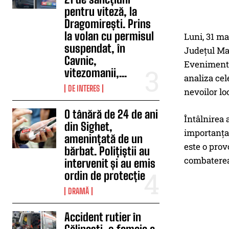
pentru viteză, la
Dragomirești. Prins
la volan cu permisul
Luni, 31 ma
suspendat, în
Județul Mar
Cavnic,
Evenimentul
vitezomanii,...
analiza cel
DE INTERES
nevoilor lo
O tânără de 24 de ani
Întâlnirea 
din Sighet,
importanța 
amenințată de un
este o prov
bărbat. Polițiștii au
combaterea 
intervenit și au emis
ordin de protecție
DRAMĂ
Accident rutier în