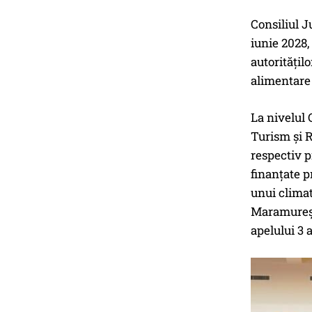
Consiliul 
iunie 2028
autoritățil
alimentare 
La nivelul 
Turism și 
respectiv p
finanțate p
unui climat
Maramureș v
apelului 3