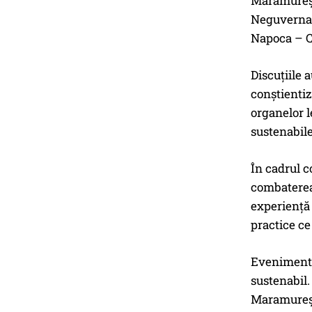
Maramureș,
Neguvernam
Napoca – C
Discuțiile 
conștientiz
organelor l
sustenabile
În cadrul c
combaterea 
experiență 
practice ce
Evenimentul
sustenabil.
Maramureș, 