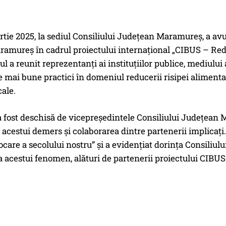
rtie 2025, la sediul Consiliului Județean Maramureș, a avut
amureș în cadrul proiectului internațional „CIBUS – Reduc
 a reunit reprezentanți ai instituțiilor publice, mediului 
e mai bune practici în domeniul reducerii risipei alimentare 
cale.
a fost deschisă de vicepreședintele Consiliului Județean
acestui demers și colaborarea dintre partenerii implicați.
ocare a secolului nostru” și a evidențiat dorința Consiliu
acestui fenomen, alături de partenerii proiectului CIBUS