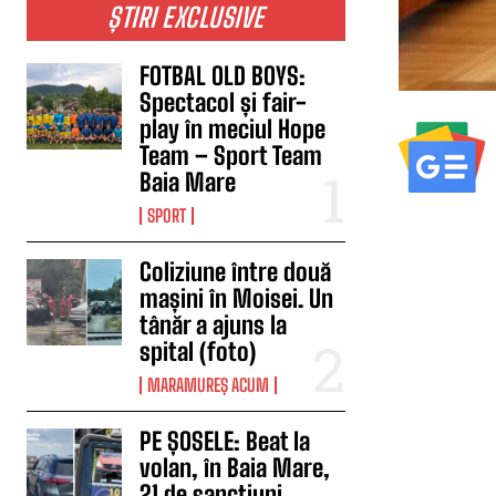
ȘTIRI EXCLUSIVE
FOTBAL OLD BOYS:
Spectacol și fair-
play în meciul Hope
Team – Sport Team
Baia Mare
SPORT
Coliziune între două
mașini în Moisei. Un
tânăr a ajuns la
spital (foto)
MARAMUREȘ ACUM
PE ȘOSELE: Beat la
volan, în Baia Mare,
21 de sancțiuni