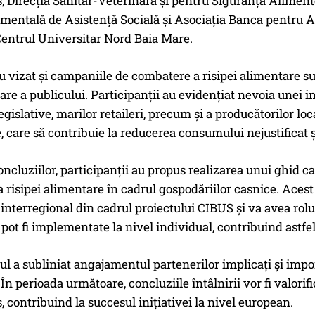
 Direcția Sanitar-Veterinară și pentru Siguranța Aliment
entală de Asistență Socială și Asociația Banca pentru A
entrul Universitar Nord Baia Mare.
au vizat și campaniile de combatere a risipei alimentare 
are a publicului. Participanții au evidențiat nevoia unei im
egislative, marilor retaileri, precum și a producătorilor lo
, care să contribuie la reducerea consumului nejustificat ș
oncluziilor, participanții au propus realizarea unui ghid ca
risipei alimentare în cadrul gospodăriilor casnice. Acest 
interregional din cadrul proiectului CIBUS și va avea rolu
 pot fi implementate la nivel individual, contribuind astfel
 a subliniat angajamentul partenerilor implicați și impor
 În perioada următoare, concluziile întâlnirii vor fi valorif
contribuind la succesul inițiativei la nivel european.