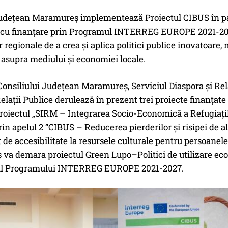
Județean Maramureș implementează Proiectul CIBUS în part
, cu finanțare prin Programul INTERREG EUROPE 2021-2027
or regionale de a crea și aplica politici publice inovatoare
asupra mediului și economiei locale.
Consiliului Județean Maramureș, Serviciul Diaspora și Rela
Relații Publice derulează în prezent trei proiecte finan
roiectul „SIRM – Integrarea Socio-Economică a Refugiațilo
rin apelul 2 ”CIBUS – Reducerea pierderilor și risipei de
 de accesibilitate la resursele culturale pentru persoanele
a demara proiectul Green Lupo–Politici de utilizare ecolo
 al Programului INTERREG EUROPE 2021-2027.