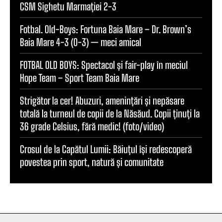
CSM Sighetu Marmației 2-3
Fotbal. Old-Boys: Fortuna Baia Mare – Dr. Brown’s
Baia Mare 4-3 (0-3) — meci amical
FOTBAL OLD BOYS: Spectacol și fair-play în meciul
Hope Team – Sport Team Baia Mare
Strigător la cer! Abuzuri, amenințări și nepăsare
totală la turneul de copii de la Năsăud. Copii ținuți la
36 grade Celsius, fără medic! (foto/video)
Crosul de la Capătul Lumii: Băiuțul își redescoperă
povestea prin sport, natură și comunitate