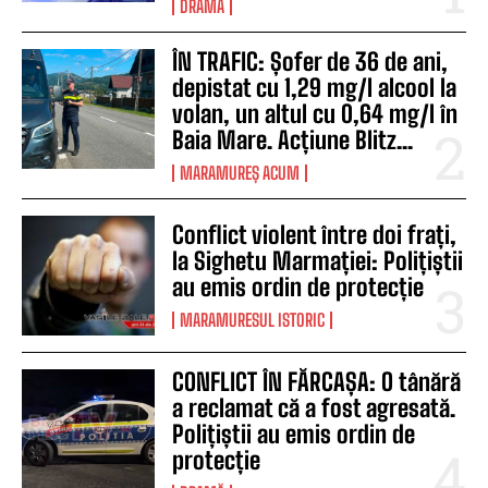
DRAMĂ
ÎN TRAFIC: Șofer de 36 de ani,
depistat cu 1,29 mg/l alcool la
volan, un altul cu 0,64 mg/l în
Baia Mare. Acțiune Blitz...
MARAMUREȘ ACUM
Conflict violent între doi frați,
la Sighetu Marmației: Polițiștii
au emis ordin de protecție
MARAMURESUL ISTORIC
CONFLICT ÎN FĂRCAȘA: O tânără
a reclamat că a fost agresată.
Polițiștii au emis ordin de
protecție