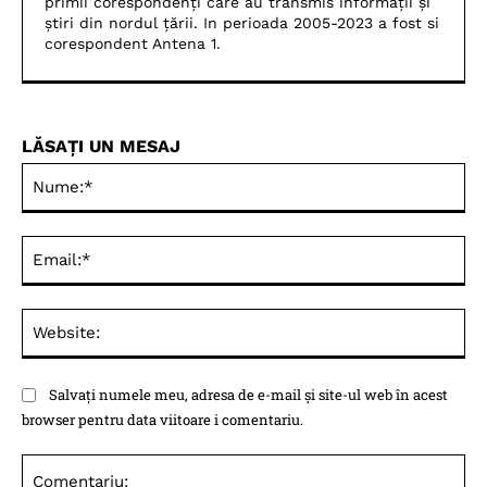
primii corespondenți care au transmis informații și
știri din nordul țării. In perioada 2005-2023 a fost si
corespondent Antena 1.
LĂSAȚI UN MESAJ
Nu
Ema
Web
Salvați numele meu, adresa de e-mail și site-ul web în acest
browser pentru data viitoare i comentariu.