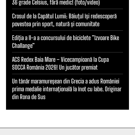
36 grade Celsius, fără medic! (foto/video)
Crosul de la Capătul Lumii: Băiuțul își redescoperă
povestea prin sport, natură și comunitate
Ediția a II-a a concursului de biciclete ”Izvoare Bike
Challange”
ACS Redex Baia Mare – Vicecampioană la Cupa
SOCCA România 2026! Un jucător premiat
Un tânăr maramureșean din Grecia a adus României
prima medalie internațională la înot cu labe. Originar
din Rona de Sus