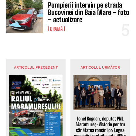
Pompierii intervin pe strada
Bucovinei din Baia Mare – foto
– actualizare
DRAMĂ
ARTICOLUL PRECEDENT
ARTICOLUL URMĂTOR
Ionel Bogdan, deputat PNL
Maramureș: Victorie pentru
sănătatea românilor: Legea
vaccinării gratuite anti-HPV a