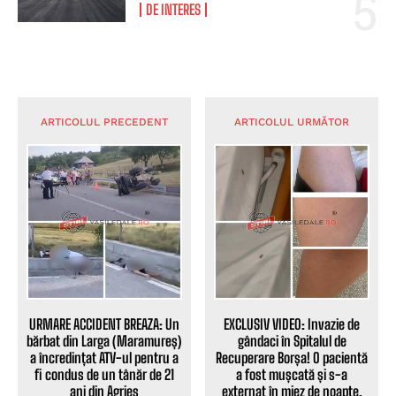
DE INTERES
ARTICOLUL PRECEDENT
ARTICOLUL URMĂTOR
URMARE ACCIDENT BREAZA: Un
EXCLUSIV VIDEO: Invazie de
bărbat din Larga (Maramureș)
gândaci în Spitalul de
a încredințat ATV-ul pentru a
Recuperare Borșa! O pacientă
fi condus de un tânăr de 21
a fost mușcată și s-a
ani din Agrieș
externat în miez de noapte.