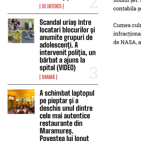
DE INTERES
contabila ș
Scandal uriaș între
Cumea culmi
locatari blocurilor și
infracționa
anumite grupuri de
de NASA, a
adolescenți. A
intervenit poliția, un
bărbat a ajuns la
spital (VIDEO)
DRAMĂ
A schimbat laptopul
pe pieptar și a
deschis unul dintre
cele mai autentice
restaurante din
Maramureș.
Povestea lui Ionuț