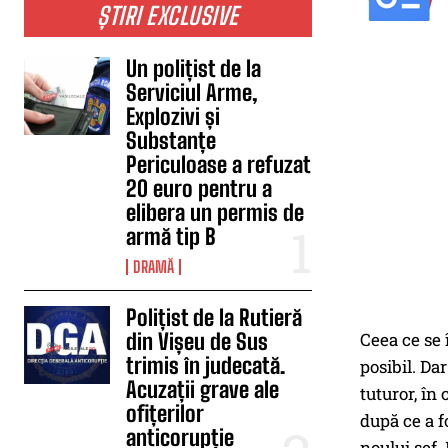
ȘTIRI EXCLUSIVE
Un polițist de la
Serviciul Arme,
Explozivi și
Substanțe
Periculoase a refuzat
20 euro pentru a
elibera un permis de
armă tip B
DRAMĂ
Polițist de la Rutieră
din Vișeu de Sus
Ceea ce se 
trimis în judecată.
posibil. Da
Acuzații grave ale
tuturor, în
ofițerilor
după ce a fo
anticorupție
noului șef.