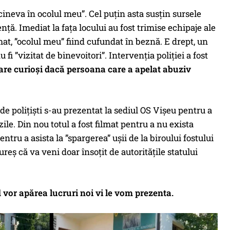
e cineva în ocolul meu”. Cel puțin asta susțin sursele
ență. Imediat la fața locului au fost trimise echipaje ale
mat, ”ocolul meu” fiind cufundat în beznă. E drept, un
fi ”vizitat de binevoitori”. Intervenția poliției a fost
re curioși dacă persoana care a apelat abuziv
e polițiști s-au prezentat la sediul OS Vișeu pentru a
le. Din nou totul a fost filmat pentru a nu exista
entru a asista la ”spargerea” ușii de la biroului fostului
eș că va veni doar însoțit de autoritățile statului
vor apărea lucruri noi vi le vom prezenta.