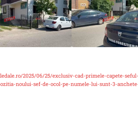
iledale.ro/2025/06/25/exclusiv-cad-primele-capete-seful-
pozitia-noului-sef-de-ocol-pe-numele-lui-sunt-3-anchete