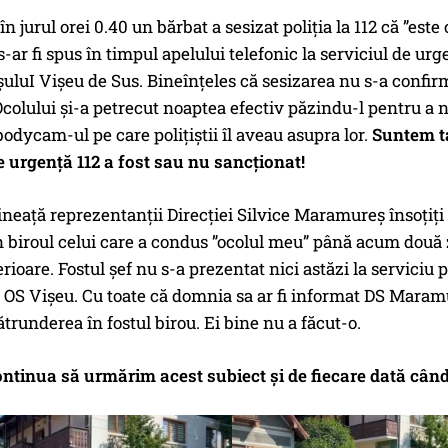
în jurul orei 0.40 un bărbat a sesizat poliția la 112 că ”est
s-ar fi spus în timpul apelului telefonic la serviciul de urg
așuluI Vișeu de Sus. Bineînțeles că sesizarea nu s-a confir
Ocolului și-a petrecut noaptea efectiv păzindu-l pentru a nu 
bodycam-ul pe care polițiștii îl aveau asupra lor.
Suntem ta
e urgență 112 a fost sau nu sancționat!
neață reprezentanții Direcției Silvice Maramureș însoțiți d
 biroul celui care a condus ”ocolul meu” până acum două zi
erioare. Fostul șef nu s-a prezentat nici astăzi la serviciu p
a OS Vișeu. Cu toate că domnia sa ar fi informat DS Maramur
trunderea în fostul birou. Ei bine nu a făcut-o.
ntinua să urmărim acest subiect și de fiecare dată când 