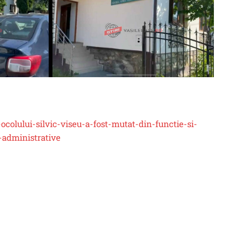
ocolului-silvic-viseu-a-fost-mutat-din-functie-si-
-administrative