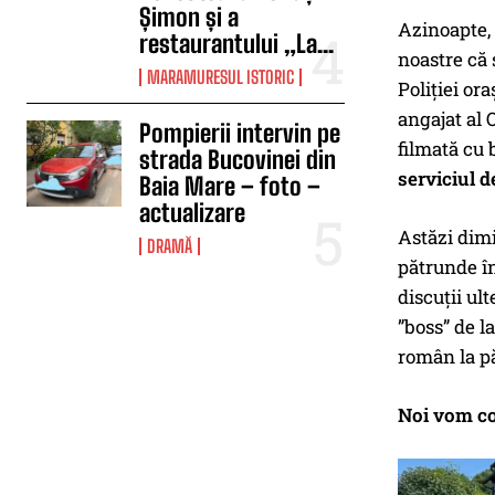
Șimon și a
Azinoapte, 
restaurantului „La...
noastre că 
MARAMURESUL ISTORIC
Poliției or
angajat al 
Pompierii intervin pe
filmată cu 
strada Bucovinei din
serviciul d
Baia Mare – foto –
actualizare
Astăzi dimi
DRAMĂ
pătrunde în
discuții ult
”boss” de l
român la pă
Noi vom co