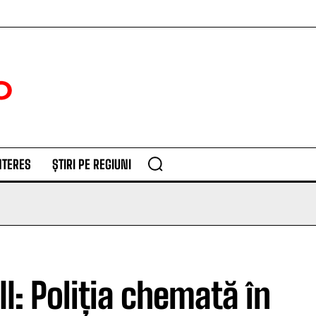
NTERES
ȘTIRI PE REGIUNI
I: Poliția chemată în