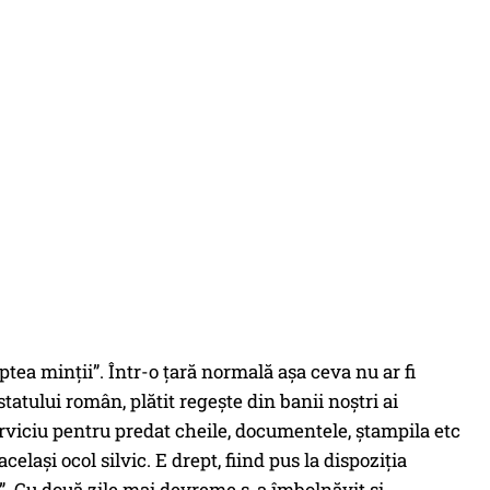
ptea minții”. Într-o țară normală așa ceva nu ar fi
tatului român, plătit regește din banii noștri ai
 serviciu pentru predat cheile, documentele, ștampila etc
elași ocol silvic. E drept, fiind pus la dispoziția
t”. Cu două zile mai devreme s-a îmbolnăvit și