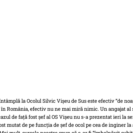
întâmplă la Ocolul Silvic Vișeu de Sus este efectiv ”de noa
r în România, efectiv nu ne mai miră nimic. Un angajat al s
 cazul de față fost șef al OS Vișeu nu s-a prezentat ieri la
st mutat de pe funcția de șef de ocol pe cea de inginer la ac
 Mai mult, sursele noastre spun că s-ar fi ”îmbolnăvit subi