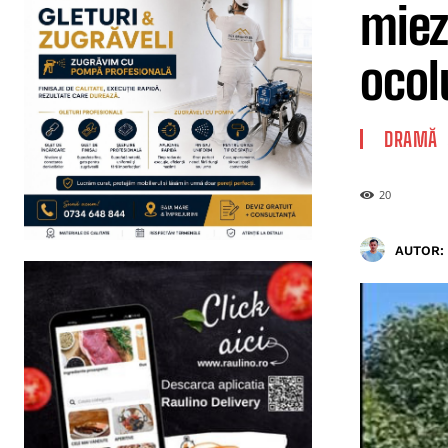
miez
ocol
DRAMĂ
20
AUTOR: