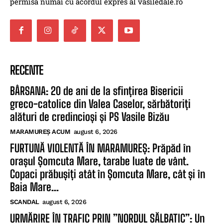
permisă numai cu acordul expres al vasiledale.ro
RECENTE
BÂRSANA: 20 de ani de la sfințirea Bisericii
greco-catolice din Valea Caselor, sărbătoriți
alături de credincioși și PS Vasile Bizău
MARAMUREȘ ACUM
august 6, 2026
FURTUNĂ VIOLENTĂ ÎN MARAMUREȘ: Prăpăd în
orașul Șomcuta Mare, tarabe luate de vânt.
Copaci prăbușiți atât în Șomcuta Mare, cât și în
Baia Mare...
SCANDAL
august 6, 2026
URMĂRIRE ÎN TRAFIC PRIN ”NORDUL SĂLBATIC”: Un