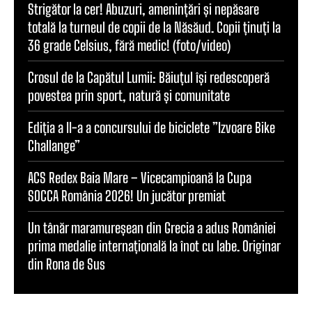
Strigător la cer! Abuzuri, amenințări și nepăsare
totală la turneul de copii de la Năsăud. Copii ținuți la
36 grade Celsius, fără medic! (foto/video)
Crosul de la Capătul Lumii: Băiuțul își redescoperă
povestea prin sport, natură și comunitate
Ediția a II-a a concursului de biciclete ”Izvoare Bike
Challange”
ACS Redex Baia Mare – Vicecampioană la Cupa
SOCCA România 2026! Un jucător premiat
Un tânăr maramureșean din Grecia a adus României
prima medalie internațională la înot cu labe. Originar
din Rona de Sus