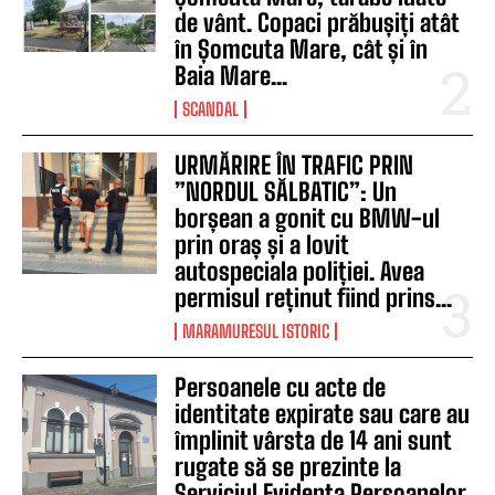
de vânt. Copaci prăbușiți atât
în Șomcuta Mare, cât și în
Baia Mare...
SCANDAL
URMĂRIRE ÎN TRAFIC PRIN
”NORDUL SĂLBATIC”: Un
borșean a gonit cu BMW-ul
prin oraș și a lovit
autospeciala poliției. Avea
permisul reținut fiind prins...
MARAMURESUL ISTORIC
Persoanele cu acte de
identitate expirate sau care au
împlinit vârsta de 14 ani sunt
rugate să se prezinte la
Serviciul Evidența Persoanelor