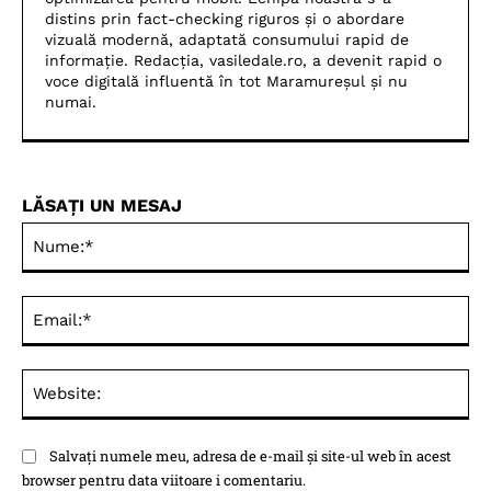
distins prin fact-checking riguros și o abordare
vizuală modernă, adaptată consumului rapid de
informație. Redacția, vasiledale.ro, a devenit rapid o
voce digitală influentă în tot Maramureșul și nu
numai.
LĂSAȚI UN MESAJ
Nu
Ema
Web
Salvați numele meu, adresa de e-mail și site-ul web în acest
browser pentru data viitoare i comentariu.