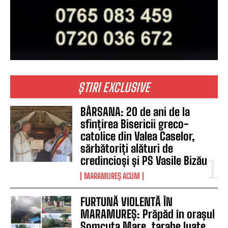
ȘTIRI EXCLUSIVE
BÂRSANA: 20 de ani de la
sfințirea Bisericii greco-
catolice din Valea Caselor,
sărbătoriți alături de
credincioși și PS Vasile Bizău
MARAMUREȘ ACUM
FURTUNĂ VIOLENTĂ ÎN
MARAMUREȘ: Prăpăd în orașul
Șomcuta Mare, tarabe luate