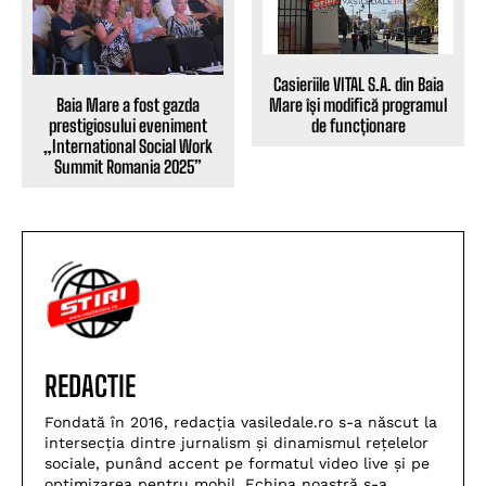
Casieriile VITAL S.A. din Baia
Baia Mare a fost gazda
Mare își modifică programul
prestigiosului eveniment
de funcționare
„International Social Work
Summit Romania 2025”
REDACTIE
Fondată în 2016, redacția vasiledale.ro s-a născut la
intersecția dintre jurnalism și dinamismul rețelelor
sociale, punând accent pe formatul video live și pe
optimizarea pentru mobil. Echipa noastră s-a