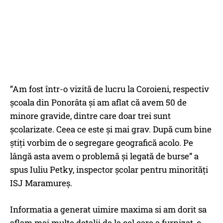
”Am fost într-o vizită de lucru la Coroieni, respectiv
școala din Ponorâta și am aflat că avem 50 de
minore gravide, dintre care doar trei sunt
școlarizate. Ceea ce este și mai grav. După cum bine
știți vorbim de o segregare geografică acolo. Pe
lângă asta avem o problemă și legată de burse” a
spus Iuliu Petky, inspector școlar pentru minorități
ISJ Maramureș.
Informatia a generat uimire maxima si am dorit sa
aflam mai multe detalii de la cel care a furnizat-o.