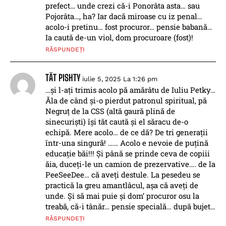
prefect… unde crezi că-i Ponorâta asta… sau
Pojorâta…, ha? Iar dacă miroase cu iz penal…
acolo-i pretinu… fost procuror… pensie babană…
Ia caută de-un viol, dom procuroare (fost)!
RĂSPUNDEȚI
TĂT PISHTY
iulie 5, 2025 La 1:26 pm
…și l-ați trimis acolo pă amărâtu de Iuliu Petky…
Ăla de când și-o pierdut patronul spiritual, pă
Negruț de la CSS (altă gaură plină de
sinecuriști) își tăt caută și el săracu de-o
echipă. Mere acolo… de ce dă? De tri generații
într-una singură! …… Acolo e nevoie de puțină
educație băi!!! Și până se prinde ceva de copiii
ăia, duceți-le un camion de prezervative…. de la
PeeSeeDee… că aveți destule. La pesedeu se
practică la greu amantlâcul, așa că aveți de
unde. Și să mai puie și dom’ procuror osu la
treabă, că-i tânăr… pensie specială… după bujet…
RĂSPUNDEȚI