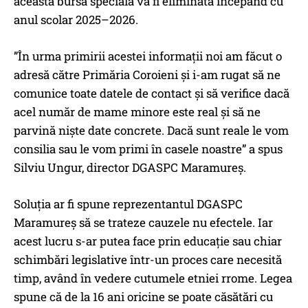
aceasta bursa speciala va fi eliminata incepand cu
anul scolar 2025–2026.
”În urma primirii acestei informații noi am făcut o
adresă către Primăria Coroieni și i-am rugat să ne
comunice toate datele de contact și să verifice dacă
acel număr de mame minore este real și să ne
parvină niște date concrete. Dacă sunt reale le vom
consilia sau le vom primi în casele noastre” a spus
Silviu Ungur, director DGASPC Maramureș.
Soluția ar fi spune reprezentantul DGASPC
Maramureș să se trateze cauzele nu efectele. Iar
acest lucru s-ar putea face prin educație sau chiar
schimbări legislative într-un proces care necesită
timp, având în vedere cutumele etniei rrome. Legea
spune că de la 16 ani oricine se poate căsătări cu