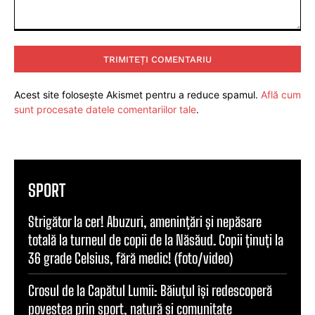
Comentariu:
Acest site folosește Akismet pentru a reduce spamul.
Află cum
sunt procesate datele comentariilor tale
.
SPORT
Strigător la cer! Abuzuri, amenințări și nepăsare
totală la turneul de copii de la Năsăud. Copii ținuți la
36 grade Celsius, fără medic! (foto/video)
Crosul de la Capătul Lumii: Băiuțul își redescoperă
povestea prin sport, natură și comunitate