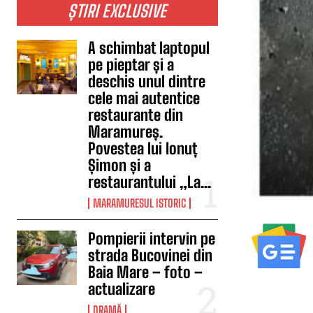
ȘTIRI EXCLUSIVE
A schimbat laptopul
pe pieptar și a
deschis unul dintre
cele mai autentice
restaurante din
Maramureș.
Povestea lui Ionuț
Șimon și a
restaurantului „La...
MARAMURESUL ISTORIC
Pompierii intervin pe
strada Bucovinei din
Baia Mare – foto –
actualizare
DRAMĂ