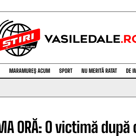
MARAMUREȘ ACUM
SPORT
NU MERITĂ RATAT
DE I
MA ORĂ: O victimă după 