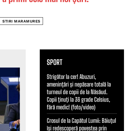
STIRI MARAMURES
SPORT
Strigător la cer! Abuzuri,
amenințări și nepăsare totală la
turneul de copii de la Năsăud.
Copii ținuți la 36 grade Celsius,
fără medic! (foto/video)
Crosul de la Capătul Lumii: Băiuțul
își redescoperă povestea prin