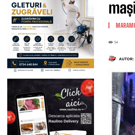
mași
MARAMU
54
AUTOR: