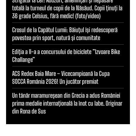
totală la turneul de copii de la Năsăud. Copii ținuți la
36 grade Celsius, fără medic! (foto/video)
Crosul de la Capătul Lumii: Băiuțul își redescoperă
povestea prin sport, natură și comunitate
Ediția a II-a a concursului de biciclete ”Izvoare Bike
Challange”
ACS Redex Baia Mare – Vicecampioană la Cupa
SOCCA România 2026! Un jucător premiat
Un tânăr maramureșean din Grecia a adus României
prima medalie internațională la înot cu labe. Originar
din Rona de Sus