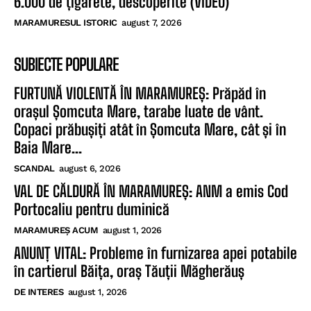
6.000 de țigarete, descoperite (VIDEO)
MARAMURESUL ISTORIC
august 7, 2026
SUBIECTE POPULARE
FURTUNĂ VIOLENTĂ ÎN MARAMUREȘ: Prăpăd în
orașul Șomcuta Mare, tarabe luate de vânt.
Copaci prăbușiți atât în Șomcuta Mare, cât și în
Baia Mare...
SCANDAL
august 6, 2026
VAL DE CĂLDURĂ ÎN MARAMUREȘ: ANM a emis Cod
Portocaliu pentru duminică
MARAMUREȘ ACUM
august 1, 2026
ANUNȚ VITAL: Probleme în furnizarea apei potabile
în cartierul Băița, oraș Tăuții Măgherăuș
DE INTERES
august 1, 2026