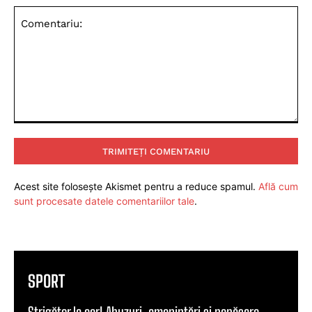
Comentariu:
Acest site folosește Akismet pentru a reduce spamul.
Află cum
sunt procesate datele comentariilor tale
.
SPORT
Strigător la cer! Abuzuri, amenințări și nepăsare