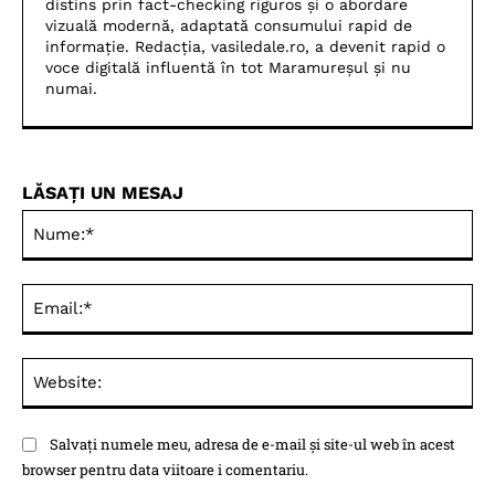
distins prin fact-checking riguros și o abordare
vizuală modernă, adaptată consumului rapid de
informație. Redacția, vasiledale.ro, a devenit rapid o
voce digitală influentă în tot Maramureșul și nu
numai.
LĂSAȚI UN MESAJ
Nu
Ema
Web
Salvați numele meu, adresa de e-mail și site-ul web în acest
browser pentru data viitoare i comentariu.