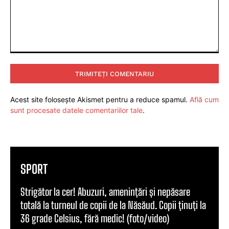
Comentariu:
Acest site folosește Akismet pentru a reduce spamul.
Află cum
sunt procesate datele comentariilor tale
.
SPORT
Strigător la cer! Abuzuri, amenințări și nepăsare
totală la turneul de copii de la Năsăud. Copii ținuți la
36 grade Celsius, fără medic! (foto/video)