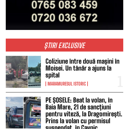
ȘTIRI EXCLUSIVE
Coliziune între două mașini în
Moisei. Un tânăr a ajuns la
spital
MARAMURESUL ISTORIC
PE ȘOSELE: Beat la volan, în
Baia Mare, 21 de sancțiuni
pentru viteză, la Dragomirești.
Prins la volan cu permisul
suspendat, în Cavnic,