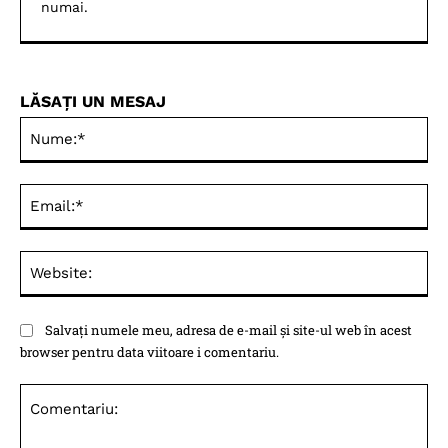
numai.
LĂSAȚI UN MESAJ
Nu
Ema
Web
Salvați numele meu, adresa de e-mail și site-ul web în acest
browser pentru data viitoare i comentariu.