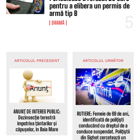
pentru a elibera un permis de
armă tip B
DRAMĂ
ARTICOLUL PRECEDENT
ARTICOLUL URMĂTOR
ANUNȚ DE INTERES PUBLIC:
RUTIERE: Femeie de 69 de ani,
Dezinsecție terestră
identificată de polițiști
împotriva ţântarilor şi
conducând cu dreptul de a
căpuşelor, în Baia Mare
conduce suspendat. Polițiștii
din Sighet cercetează un