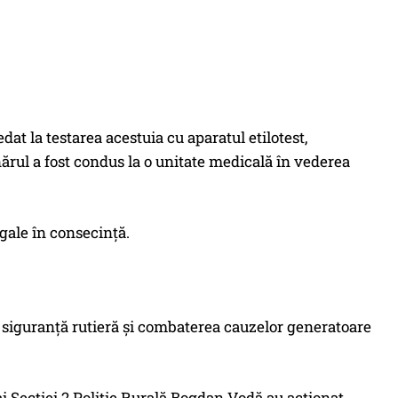
at la testarea acestuia cu aparatul etilotest,
nărul a fost condus la o unitate medicală în vederea
egale în consecință.
de siguranță rutieră și combaterea cauzelor generatoare
i ai Secției 2 Poliție Rurală Bogdan Vodă au acționat