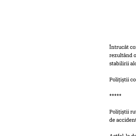
Întrucât co
rezultând o
stabilirii 
Polițiștii 
*****
Polițiștii 
de accident
Astfel, la 