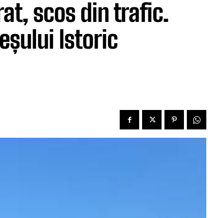
at, scos din trafic.
șului Istoric