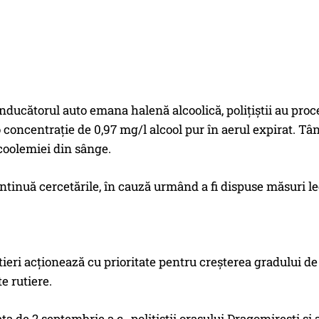
nducătorul auto emana halenă alcoolică, polițiștii au proced
 concentrație de 0,97 mg/l alcool pur în aerul expirat. Tâ
alcoolemiei din sânge.
continuă cercetările, în cauză urmând a fi dispuse măsuri l
rutieri acționează cu prioritate pentru creșterea gradului 
e rutiere.
data de 2 septembrie a.c., polițiștii orașului Dragomirești ș