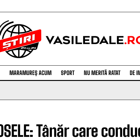
MARAMUREȘ ACUM
SPORT
NU MERITĂ RATAT
DE I
OSELE: Tânăr care condu