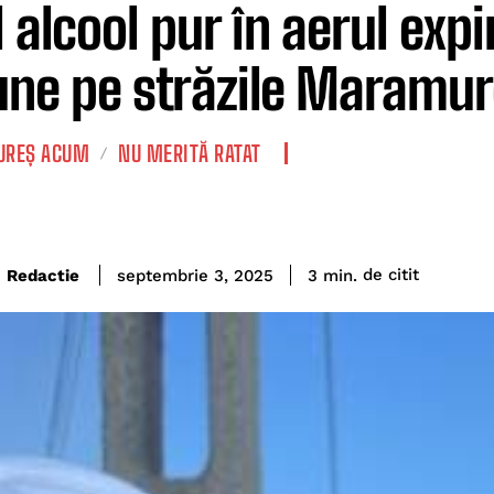
 alcool pur în aerul expir
une pe străzile Maramure
REȘ ACUM
NU MERITĂ RATAT
de citit
Redactie
3
min.
septembrie 3, 2025