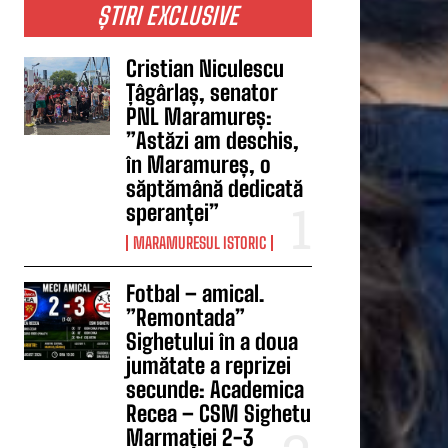
ȘTIRI EXCLUSIVE
Cristian Niculescu
Țâgârlaș, senator
PNL Maramureș:
”Astăzi am deschis,
în Maramureș, o
săptămână dedicată
speranței”
MARAMURESUL ISTORIC
Fotbal – amical.
”Remontada”
Sighetului în a doua
jumătate a reprizei
secunde: Academica
Recea – CSM Sighetu
Marmației 2-3