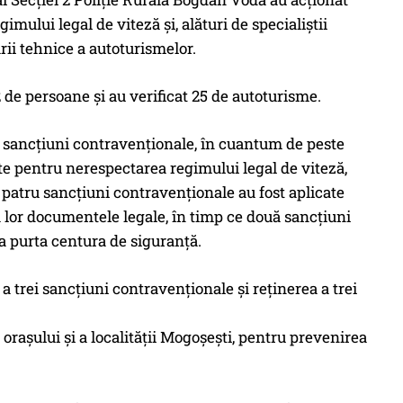
mului legal de viteză și, alături de specialiștii
rii tehnice a autoturismelor.
 32 de persoane și au verificat 25 de autoturisme.
de sancțiuni contravenționale, în cuantum de peste
te pentru nerespectarea regimului legal de viteză,
e patru sancțiuni contravenționale au fost aplicate
 lor documentele legale, în timp ce două sancțiuni
a purta centura de siguranță.
a trei sancțiuni contravenționale și reținerea a trei
 orașului și a localității Mogoșești, pentru prevenirea