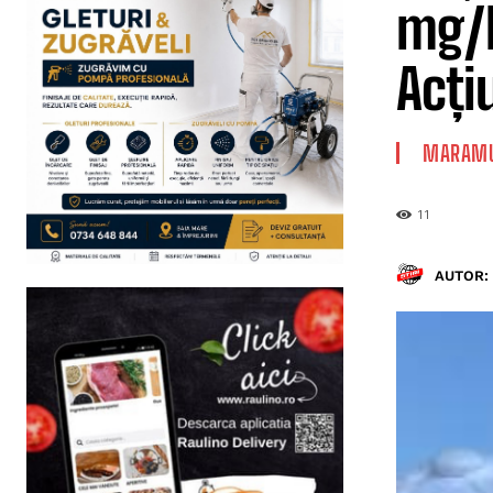
mg/l
Acți
MARAMU
11
AUTOR: