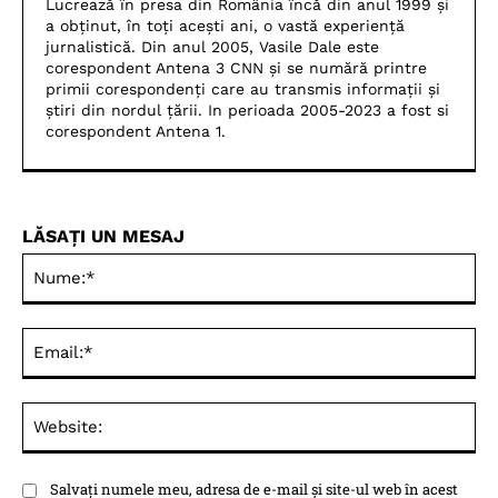
Lucrează în presa din România încă din anul 1999 și
a obținut, în toți acești ani, o vastă experiență
jurnalistică. Din anul 2005, Vasile Dale este
corespondent Antena 3 CNN și se numără printre
primii corespondenți care au transmis informații și
știri din nordul țării. In perioada 2005-2023 a fost si
corespondent Antena 1.
LĂSAȚI UN MESAJ
Nu
Ema
Web
Salvați numele meu, adresa de e-mail și site-ul web în acest