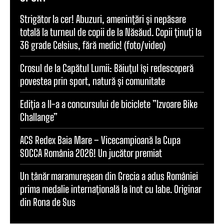
Strigător la cer! Abuzuri, amenințări și nepăsare
totală la turneul de copii de la Năsăud. Copii ținuți la
36 grade Celsius, fără medic! (foto/video)
Crosul de la Capătul Lumii: Băiuțul își redescoperă
povestea prin sport, natură și comunitate
Ediția a II-a a concursului de biciclete ”Izvoare Bike
Challange”
ACS Redex Baia Mare – Vicecampioană la Cupa
SOCCA România 2026! Un jucător premiat
Un tânăr maramureșean din Grecia a adus României
prima medalie internațională la înot cu labe. Originar
din Rona de Sus