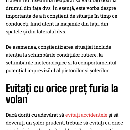
fi atent nu înseamnă neapărat să vă uitați doar la
drumul din fața dvs. În esență, este vorba despre
importanța de a fi conștient de situație în timp ce
conduceți, fiind atent la mașinile din fața, din
spatele și din lateralul dvs.
De asemenea, conștientizarea situației include
atenția la schimbările condițiilor rutiere, la
schimbările meteorologice și la comportamentul
potențial imprevizibil al pietonilor și șoferilor.
Evitați cu orice preț furia la
volan
Dacă doriți cu adevărat să
evitați accidentele
și să
deveniți un șofer prudent, trebuie să evitați cu orice