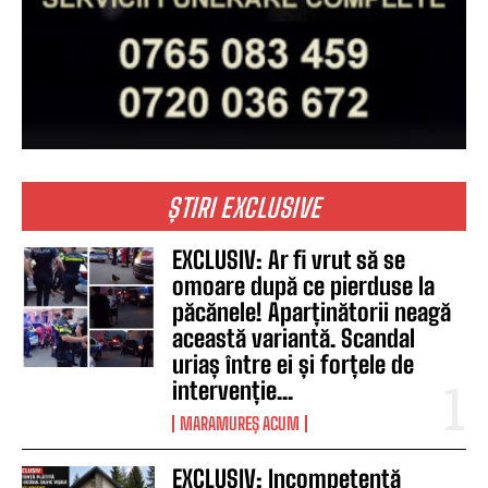
ȘTIRI EXCLUSIVE
EXCLUSIV: Ar fi vrut să se
omoare după ce pierduse la
păcănele! Aparținătorii neagă
această variantă. Scandal
uriaș între ei și forțele de
intervenție...
MARAMUREȘ ACUM
EXCLUSIV: Incompetență