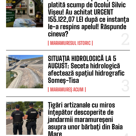
platită scump de Ocolul Silvic
Vișeu! Au achitat URGENT
155.122,07 LEI după ce instanța
le-a respins apelul! Răspunde
cineva?
MARAMURESUL ISTORIC
SITUAȚIA HIDROLOGICĂ LA 5
AUGUST: Seceta hidrologică
afectează spațiul hidrografic
Someș-Tisa
MARAMUREȘ ACUM
Țigări artizanale cu miros
înțepător descoperite de
jandarmii maramureșeni
asupra unor bărbați din Baia
Mare