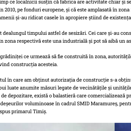
 timp ce localnicii susțin că fabrica are activitate chiar și
în 2010, pe fonduri europene, și că este amplasată în zona i
amenii și-au ridicat casele în apropiere știind de existența 
t dealungul timpului astfel de sesizări. Cei care și-au const
n zona respectivă este una industrială și pot să aibă un 
 grădiniței ce urmează să fie construită în zona, autorități
vind construcția acesteia.
l în care am obținut autorizația de construcție s-a obținut
bui luate anumite măsuri legate de vecinătățile și unitățil
ă de depozitare, există o balastieră care comercializează p
 deșeurilor voluminoase în cadrul SMID Maramureș, pentru 
 spus primarul Timiș.