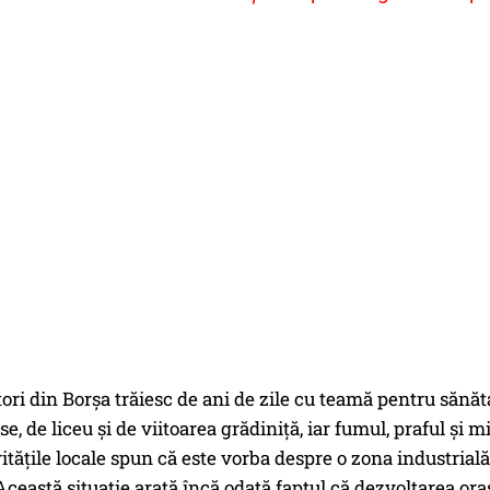
tori din Borșa trăiesc de ani de zile cu teamă pentru sănăta
e, de liceu și de viitoarea grădiniță, iar fumul, praful și mi
ritățile locale spun că este vorba despre o zona industrială
 Această situație arată încă odată faptul că dezvoltarea ora