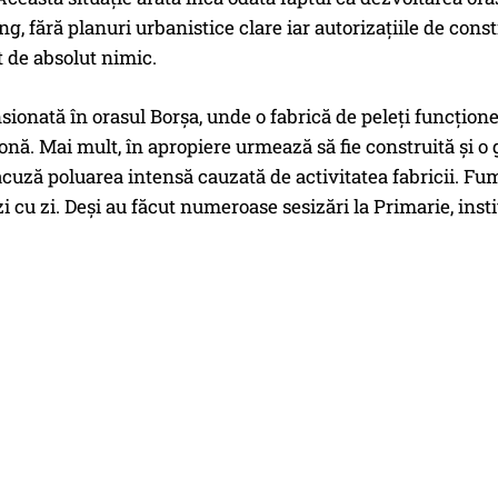
ng, fără planuri urbanistice clare iar autorizațiile de cons
t de absolut nimic.
nsionată în orasul Borșa, unde o fabrică de peleți funcțione
zonă. Mai mult, în apropiere urmează să fie construită și o 
acuză poluarea intensă cauzată de activitatea fabricii. Fum
 zi cu zi. Deși au făcut numeroase sesizări la Primarie, ins