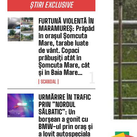
ȘTIRI EXCLUSIVE
FURTUNĂ VIOLENTĂ ÎN
MARAMUREȘ: Prăpăd
în orașul Șomcuta
Mare, tarabe luate
de vânt. Copaci
prăbușiți atât în
Șomcuta Mare, cât
și în Baia Mare...
SCANDAL
URMĂRIRE ÎN TRAFIC
PRIN ”NORDUL
SĂLBATIC”: Un
borșean a gonit cu
BMW-ul prin oraș și
a lovit autospeciala