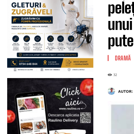
pele
unui
pute
DRAMĂ
32
AUTOR: