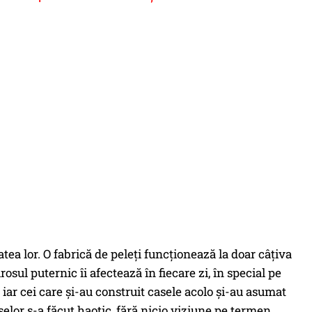
tea lor. O fabrică de peleți funcționează la doar câțiva
rosul puternic îi afectează în fiecare zi, în special pe
 iar cei care și-au construit casele acolo și-au asumat
șelor s-a făcut haotic, fără nicio viziune pe termen