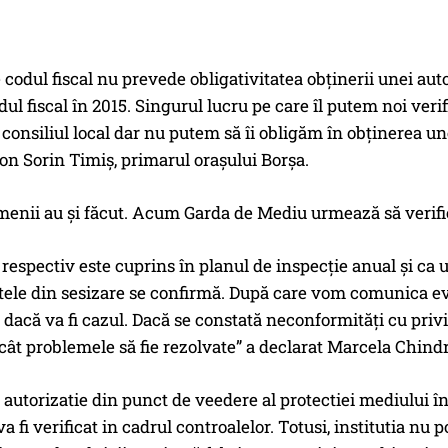
 codul fiscal nu prevede obligativitatea obținerii unei auto
dul fiscal în 2015. Singurul lucru pe care îl putem noi ver
 consiliul local dar nu putem să îi obligăm în obținerea un
Ion Sorin Timiș, primarul orașului Borșa.
menii au și făcut. Acum Garda de Mediu urmează să verifi
 respectiv este cuprins în planul de inspecție anual și ca 
tele din sesizare se confirmă. După care vom comunica ev
 dacă va fi cazul. Dacă se constată neconformități cu privi
cât problemele să fie rezolvate” a declarat Marcela Chin
 autorizatie din punct de veedere al protectiei mediului î
 fi verificat in cadrul controalelor. Totusi, institutia nu 