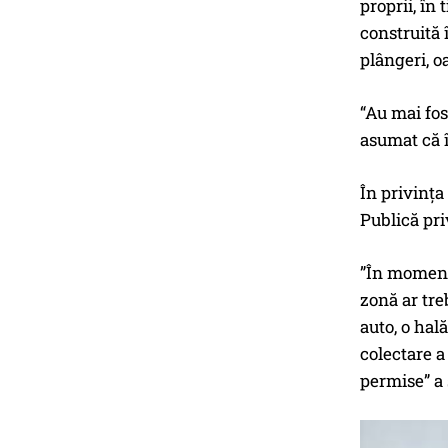
proprii, în
construită 
plângeri, o
“Au mai fos
asumat că î
În privința
Publică pri
”În momentu
zonă ar tre
auto, o hal
colectare a
permise” a