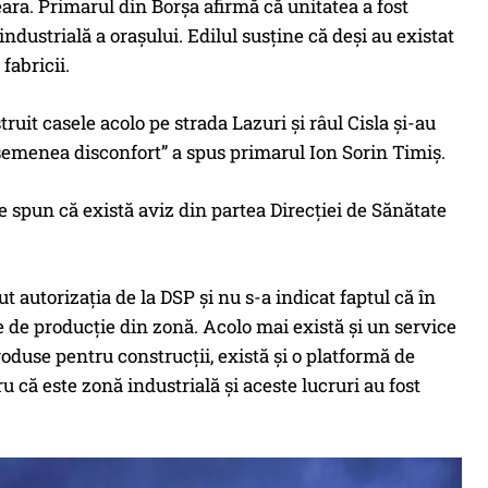
 seara. Primarul din Borșa afirmă că unitatea a fost
ndustrială a orașului. Edilul susține că deși au existat
fabricii.
ruit casele acolo pe strada Lazuri și râul Cisla și-au
asemenea disconfort” a spus primarul Ion Sorin Timiș.
le spun că există aviz din partea Direcției de Sănătate
 autorizația de la DSP și nu s-a indicat faptul că în
e de producție din zonă. Acolo mai există și un service
roduse pentru construcții, există și o platformă de
că este zonă industrială și aceste lucruri au fost