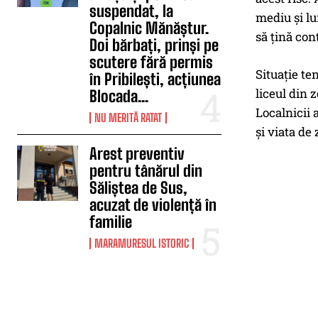
suspendat, la
mediu și lu
Copalnic Mănăștur.
să țină con
Doi bărbați, prinși pe
scutere fără permis
Situație te
în Pribilești, acțiunea
liceul din 
Blocada...
Localnicii 
NU MERITĂ RATAT
și viata de
Arest preventiv
pentru tânărul din
Săliștea de Sus,
acuzat de violență în
familie
MARAMURESUL ISTORIC