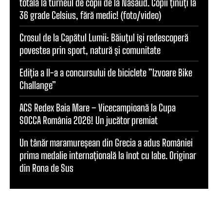
totală la turneul de copii de la Năsăud. Copii ținuți la
36 grade Celsius, fără medic! (foto/video)
Crosul de la Capătul Lumii: Băiuțul își redescoperă
povestea prin sport, natură și comunitate
Ediția a II-a a concursului de biciclete ”Izvoare Bike
Challange”
ACS Redex Baia Mare – Vicecampioană la Cupa
SOCCA România 2026! Un jucător premiat
Un tânăr maramureșean din Grecia a adus României
prima medalie internațională la înot cu labe. Originar
din Rona de Sus