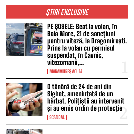
ȘTIRI EXCLUSIVE
PE ȘOSELE: Beat la volan, în
Baia Mare, 21 de sancțiuni
pentru viteză, la Dragomirești.
Prins la volan cu permisul
suspendat, în Cavnic,
vitezomanii,...
MARAMUREȘ ACUM
O tânără de 24 de ani din
Sighet, amenințată de un
bărbat. Polițiștii au intervenit
și au emis ordin de protecție
SCANDAL