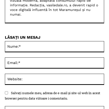
vizuală modernă, adaptată consumului rapid de
informație. Redacția, vasiledale.ro, a devenit rapid o
voce digitală influentă în tot Maramureșul și nu
numai.
LĂSAȚI UN MESAJ
Nu
Ema
Web
Salvați numele meu, adresa de e-mail și site-ul web în acest
browser pentru data viitoare i comentariu.