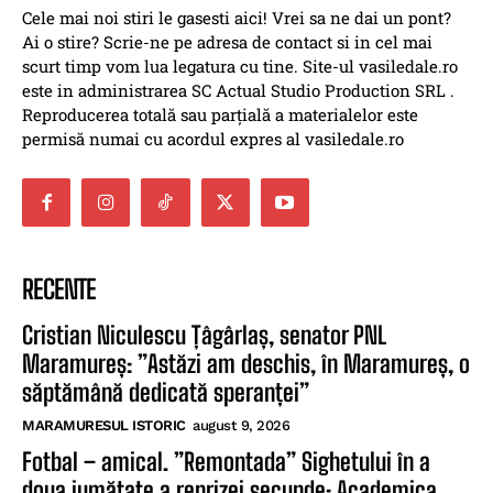
Cele mai noi stiri le gasesti aici! Vrei sa ne dai un pont?
Ai o stire? Scrie-ne pe adresa de contact si in cel mai
scurt timp vom lua legatura cu tine. Site-ul vasiledale.ro
este in administrarea SC Actual Studio Production SRL .
Reproducerea totală sau parțială a materialelor este
permisă numai cu acordul expres al vasiledale.ro
RECENTE
Cristian Niculescu Țâgârlaș, senator PNL
Maramureș: ”Astăzi am deschis, în Maramureș, o
săptămână dedicată speranței”
MARAMURESUL ISTORIC
august 9, 2026
Fotbal – amical. ”Remontada” Sighetului în a
doua jumătate a reprizei secunde: Academica