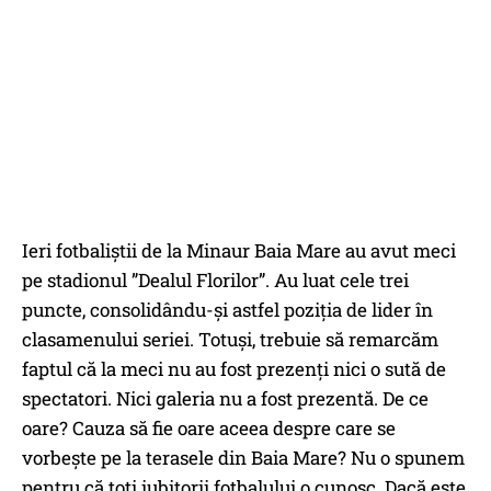
Ieri fotbaliștii de la Minaur Baia Mare au avut meci
pe stadionul ”Dealul Florilor”. Au luat cele trei
puncte, consolidându-și astfel poziția de lider în
clasamenului seriei. Totuși, trebuie să remarcăm
faptul că la meci nu au fost prezenți nici o sută de
spectatori. Nici galeria nu a fost prezentă. De ce
oare? Cauza să fie oare aceea despre care se
vorbește pe la terasele din Baia Mare? Nu o spunem
pentru că toți iubitorii fotbalului o cunosc. Dacă este