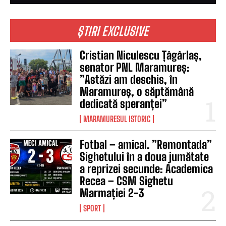
ȘTIRI EXCLUSIVE
Cristian Niculescu Țâgârlaș,
senator PNL Maramureș:
”Astăzi am deschis, în
Maramureș, o săptămână
dedicată speranței”
MARAMURESUL ISTORIC
Fotbal – amical. ”Remontada”
Sighetului în a doua jumătate
a reprizei secunde: Academica
Recea – CSM Sighetu
Marmației 2-3
SPORT