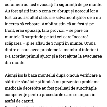
ucraineni au fost evacuați în siguranță de pe munte.
Au fost găsiți într-o zona cu abrupt și norocul lor a
fost că au ascultat sfaturile salvamontiștilor de a nu
încerca să coboare. Ambii susțin că au fost și pe
front, erau epuizați, fără provizii – se pare că
muntele îi surprinde pe toți cei care încearcă
scăparea – și se aflau de 3 nopți în munte. Unuia
dintre ei care avea probleme la membrul inferior i
s-a acordat primul ajutor și a fost ajutat la evacuarea
din munte.
Ajunși jos la baza muntelui după o nouă verificare a
stării de sănătate și fiindcă nu prezentau probleme
medicale deosebite au fost preluați de autoritățile
competențe pentru procedurile care se impun în
astfel de cazuri.