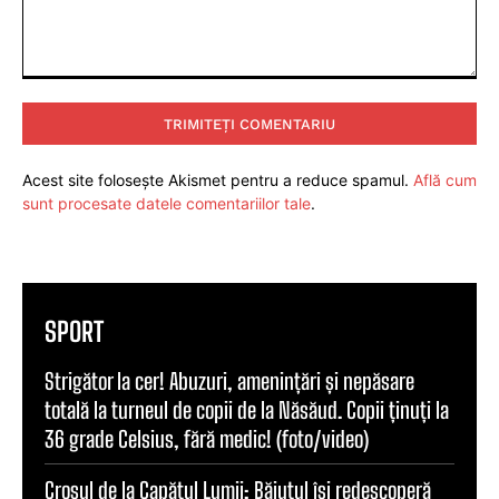
Comentariu:
Acest site folosește Akismet pentru a reduce spamul.
Află cum
sunt procesate datele comentariilor tale
.
SPORT
Strigător la cer! Abuzuri, amenințări și nepăsare
totală la turneul de copii de la Năsăud. Copii ținuți la
36 grade Celsius, fără medic! (foto/video)
Crosul de la Capătul Lumii: Băiuțul își redescoperă