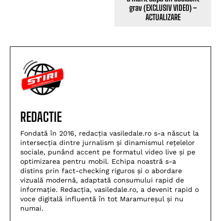
grav (EXCLUSIV VIDEO) –
ACTUALIZARE
REDACTIE
Fondată în 2016, redacția vasiledale.ro s-a născut la
intersecția dintre jurnalism și dinamismul rețelelor
sociale, punând accent pe formatul video live și pe
optimizarea pentru mobil. Echipa noastră s-a
distins prin fact-checking riguros și o abordare
vizuală modernă, adaptată consumului rapid de
informație. Redacția, vasiledale.ro, a devenit rapid o
voce digitală influentă în tot Maramureșul și nu
numai.