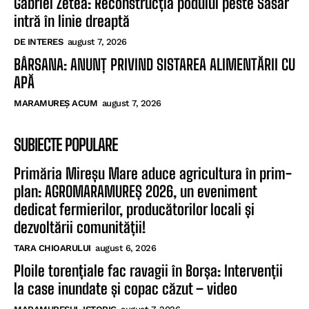
Gabriel Zetea: Reconstrucția podului peste Săsar
intră în linie dreaptă
DE INTERES
august 7, 2026
BÂRSANA: ANUNȚ PRIVIND SISTAREA ALIMENTĂRII CU
APĂ
MARAMUREȘ ACUM
august 7, 2026
SUBIECTE POPULARE
Primăria Mireșu Mare aduce agricultura în prim-
plan: AGROMARAMUREȘ 2026, un eveniment
dedicat fermierilor, producătorilor locali și
dezvoltării comunității!
TARA CHIOARULUI
august 6, 2026
Ploile torențiale fac ravagii în Borșa: Intervenții
la case inundate și copac căzut – video