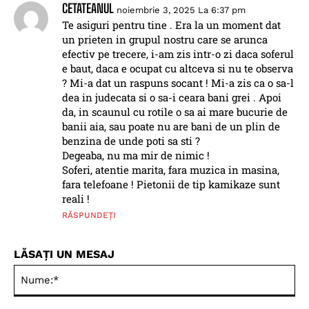
CETATEANUL
noiembrie 3, 2025 La 6:37 pm
Te asiguri pentru tine . Era la un moment dat
un prieten in grupul nostru care se arunca
efectiv pe trecere, i-am zis intr-o zi daca soferul
e baut, daca e ocupat cu altceva si nu te observa
? Mi-a dat un raspuns socant ! Mi-a zis ca o sa-l
dea in judecata si o sa-i ceara bani grei . Apoi
da, in scaunul cu rotile o sa ai mare bucurie de
banii aia, sau poate nu are bani de un plin de
benzina de unde poti sa sti ?
Degeaba, nu ma mir de nimic !
Soferi, atentie marita, fara muzica in masina,
fara telefoane ! Pietonii de tip kamikaze sunt
reali !
RĂSPUNDEȚI
LĂSAȚI UN MESAJ
Nu