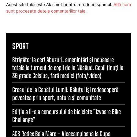
Acest site folosește Akismet pentru a reduce spamul.
Află cum
sunt procesate datele comentariilor tale
.
SPORT
Strigător la cer! Abuzuri, amenințări și nepăsare
totală la turneul de copii de la Năsăud. Copii ținuți la
36 grade Celsius, fără medic! (foto/video)
Crosul de la Capătul Lumii: Băiuțul își redescoperă
povestea prin sport, natură și comunitate
Ediția a II-a a concursului de biciclete ”Izvoare Bike
Challange”
ACS Redex Baia Mare – Vicecampioană la Cupa