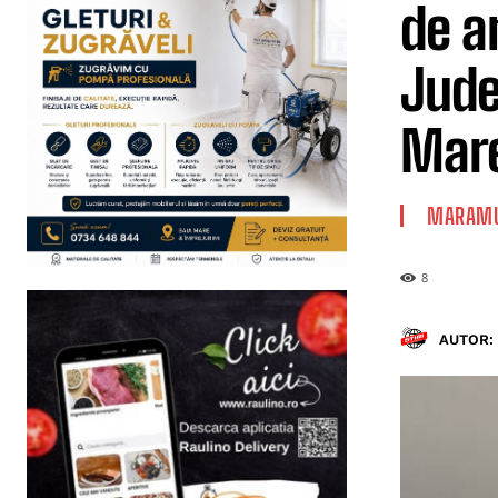
de a
Jude
Mare
MARAMU
8
AUTOR: