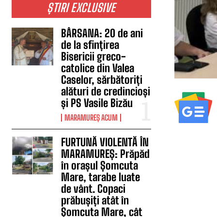
ȘTIRI EXCLUSIVE
BÂRSANA: 20 de ani
de la sfințirea
Bisericii greco-
catolice din Valea
Caselor, sărbătoriți
alături de credincioși
și PS Vasile Bizău
MARAMUREȘ ACUM
FURTUNĂ VIOLENTĂ ÎN
MARAMUREȘ: Prăpăd
în orașul Șomcuta
Mare, tarabe luate
de vânt. Copaci
prăbușiți atât în
Șomcuta Mare, cât