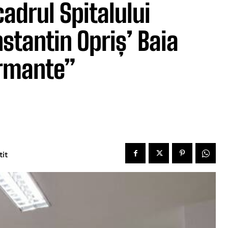
adrul Spitalului
stantin Opriș’ Baia
rmante”
tit