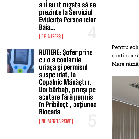
ani sunt rugate să se
prezinte la Serviciul
Evidența Persoanelor
Baia...
DE INTERES
Pentru echi
RUTIERE: Șofer prins
continua să
cu o alcoolemie
Mare rămân
uriașă și permisul
suspendat, la
Copalnic Mănăștur.
Doi bărbați, prinși pe
scutere fără permis
în Pribilești, acțiunea
Blocada...
NU MERITĂ RATAT