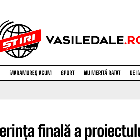
MARAMUREȘ ACUM
SPORT
NU MERITĂ RATAT
DE I
erința finală a proiectul