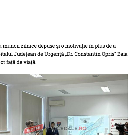
 muncii zilnice depuse și o motivație în plus de a
pitalul Județean de Urgență „Dr. Constantin Opriș” Baia
t față de viață.