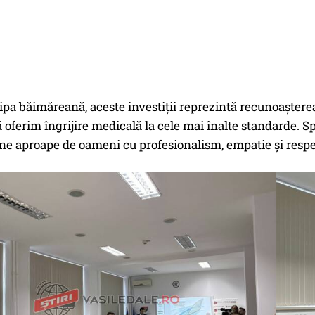
pa băimăreană, aceste investiții reprezintă recunoașterea
 oferim îngrijire medicală la cele mai înalte standarde. S
e aproape de oameni cu profesionalism, empatie și respec