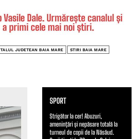
Vasile Dale. Urmărește canalul și
 a primi cele mai noi știri.
ITALUL JUDETEAN BAIA MARE
STIRI BAIA MARE
SPORT
Strigător la cer! Abuzuri,
amenințări și nepăsare totală la
turneul de copii de la Năsăud.