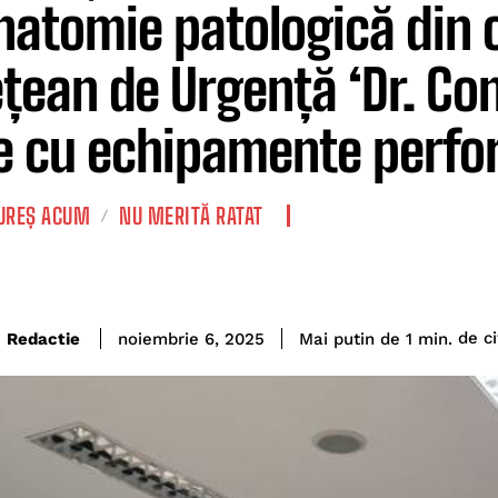
natomie patologică din c
țean de Urgență ‘Dr. Con
 cu echipamente perfo
REȘ ACUM
NU MERITĂ RATAT
de ci
Redactie
Mai putin de 1
min.
noiembrie 6, 2025