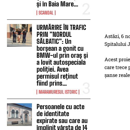
și în Baia Mare...
SCANDAL
URMĂRIRE ÎN TRAFIC
PRIN ”NORDUL
Astăzi, 6 n
SĂLBATIC”: Un
Spitalului
borșean a gonit cu
BMW-ul prin oraș și
Acest proie
a lovit autospeciala
care trece 
poliției. Avea
șanse reale
permisul reținut
fiind prins...
MARAMURESUL ISTORIC
Persoanele cu acte
de identitate
expirate sau care au
împlinit vârsta de 14