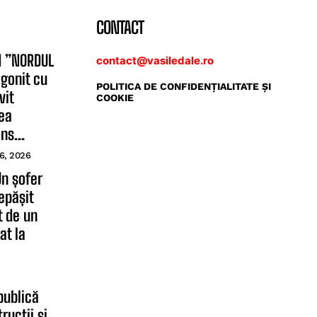
CONTACT
N ”NORDUL
contact@vasiledale.ro
 gonit cu
POLITICA DE CONFIDENŢIALITATE ŞI
vit
COOKIE
vea
ns...
6, 2026
Un șofer
epășit
t de un
at la
publică
rucții și