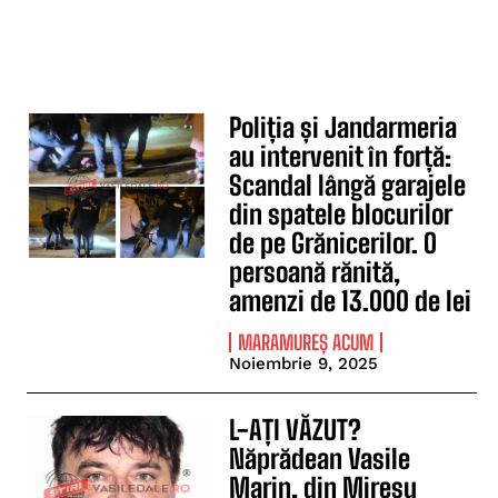
Poliția și Jandarmeria
au intervenit în forță:
Scandal lângă garajele
din spatele blocurilor
de pe Grănicerilor. O
persoană rănită,
amenzi de 13.000 de lei
MARAMUREȘ ACUM
Noiembrie 9, 2025
L-AȚI VĂZUT?
Năprădean Vasile
Marin, din Mireșu