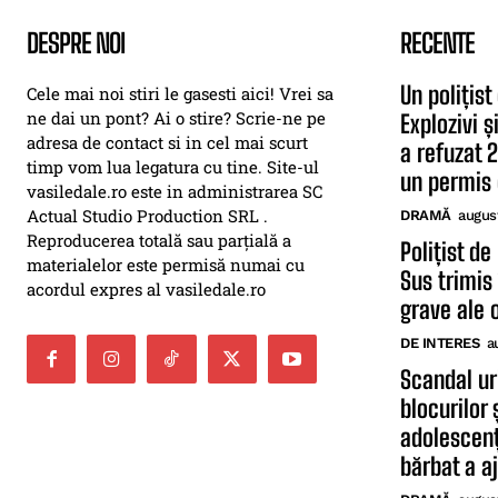
DESPRE NOI
RECENTE
Un polițist
Cele mai noi stiri le gasesti aici! Vrei sa
ne dai un pont? Ai o stire? Scrie-ne pe
Explozivi 
adresa de contact si in cel mai scurt
a refuzat 
timp vom lua legatura cu tine. Site-ul
un permis 
vasiledale.ro este in administrarea SC
Actual Studio Production SRL .
DRAMĂ
augus
Reproducerea totală sau parțială a
Polițist de
materialelor este permisă numai cu
Sus trimis 
acordul expres al vasiledale.ro
grave ale o
DE INTERES
a
Scandal uri
blocurilor
adolescenți
bărbat a aj