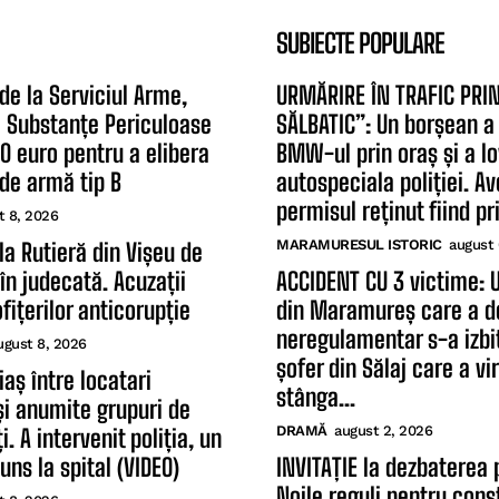
SUBIECTE POPULARE
 de la Serviciul Arme,
URMĂRIRE ÎN TRAFIC PRI
și Substanțe Periculoase
SĂLBATIC”: Un borșean a
20 euro pentru a elibera
BMW-ul prin oraș și a lo
de armă tip B
autospeciala poliției. A
permisul reținut fiind pri
t 8, 2026
MARAMURESUL ISTORIC
august 
 la Rutieră din Vișeu de
în judecată. Acuzații
ACCIDENT CU 3 victime: 
fițerilor anticorupție
din Maramureș care a d
neregulamentar s-a izbi
ugust 8, 2026
șofer din Sălaj care a vir
aș între locatari
stânga...
 și anumite grupuri de
DRAMĂ
august 2, 2026
. A intervenit poliția, un
uns la spital (VIDEO)
INVITAȚIE la dezbaterea 
Noile reguli pentru const