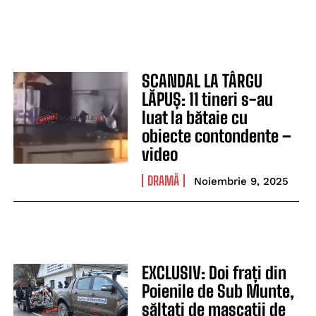
SCANDAL LA TÂRGU
LĂPUȘ: 11 tineri s-au
luat la bătaie cu
obiecte contondente –
video
DRAMĂ
Noiembrie 9, 2025
EXCLUSIV: Doi frați din
Poienile de Sub Munte,
săltați de mascații de