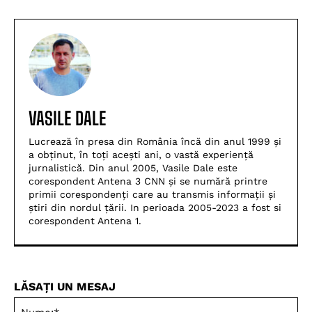
VASILE DALE
Lucrează în presa din România încă din anul 1999 și
a obținut, în toți acești ani, o vastă experiență
jurnalistică. Din anul 2005, Vasile Dale este
corespondent Antena 3 CNN și se numără printre
primii corespondenți care au transmis informații și
știri din nordul țării. In perioada 2005-2023 a fost si
corespondent Antena 1.
LĂSAȚI UN MESAJ
Nu