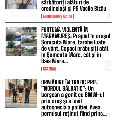
sărbătoriți alături de
credincioși și PS Vasile Bizău
MARAMUREȘ ACUM
FURTUNĂ VIOLENTĂ ÎN
MARAMUREȘ: Prăpăd în orașul
Șomcuta Mare, tarabe luate
de vânt. Copaci prăbușiți atât
în Șomcuta Mare, cât și în
Baia Mare...
SCANDAL
URMĂRIRE ÎN TRAFIC PRIN
”NORDUL SĂLBATIC”: Un
borșean a gonit cu BMW-ul
prin oraș și a lovit
autospeciala poliției. Avea
permisul reținut fiind prins...