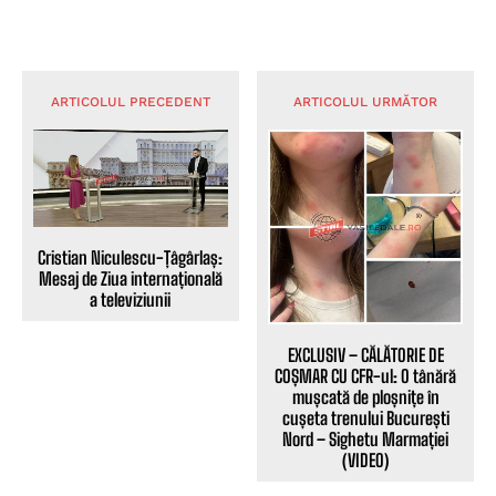
ARTICOLUL PRECEDENT
ARTICOLUL URMĂTOR
Cristian Niculescu-Țâgârlaș:
Mesaj de Ziua internațională
a televiziunii
EXCLUSIV – CĂLĂTORIE DE
COȘMAR CU CFR-ul: O tânără
mușcată de ploșnițe în
cușeta trenului București
Nord – Sighetu Marmației
(VIDEO)