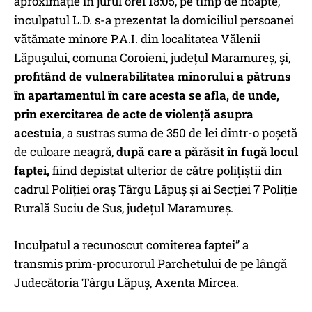
aproximaţie în jurul orei 18:05, pe timp de noapte,
inculpatul L.D. s-a prezentat la domiciliul persoanei
vătămate minore P.A.I. din localitatea Vălenii
Lăpușului, comuna Coroieni, județul Maramureș, şi,
profitând de vulnerabilitatea minorului a pătruns
în apartamentul în care acesta se afla, de unde,
prin exercitarea de acte de violenţă asupra
acestuia
, a sustras suma de 350 de lei dintr-o poșetă
de culoare neagră,
după care a părăsit în fugă locul
faptei,
fiind depistat ulterior de către poliţiştii din
cadrul Poliţiei oraş Târgu Lăpuş şi ai Secţiei 7 Poliţie
Rurală Suciu de Sus, judeţul Maramureş.
Inculpatul a recunoscut comiterea faptei” a
transmis prim-procurorul Parchetului de pe lângă
Judecătoria Târgu Lăpuș, Axenta Mircea.