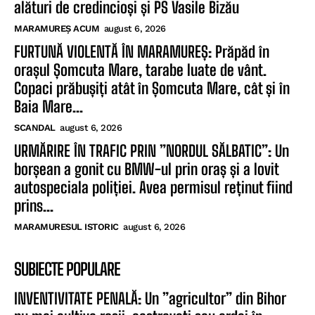
alături de credincioși și PS Vasile Bizău
MARAMUREȘ ACUM
august 6, 2026
FURTUNĂ VIOLENTĂ ÎN MARAMUREȘ: Prăpăd în
orașul Șomcuta Mare, tarabe luate de vânt.
Copaci prăbușiți atât în Șomcuta Mare, cât și în
Baia Mare...
SCANDAL
august 6, 2026
URMĂRIRE ÎN TRAFIC PRIN ”NORDUL SĂLBATIC”: Un
borșean a gonit cu BMW-ul prin oraș și a lovit
autospeciala poliției. Avea permisul reținut fiind
prins...
MARAMURESUL ISTORIC
august 6, 2026
SUBIECTE POPULARE
INVENTIVITATE PENALĂ: Un ”agricultor” din Bihor