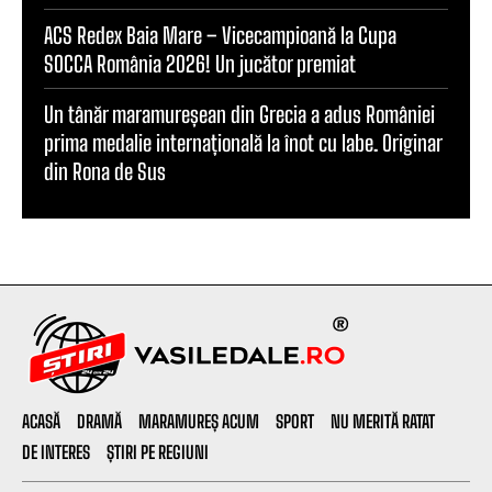
ACS Redex Baia Mare – Vicecampioană la Cupa
SOCCA România 2026! Un jucător premiat
Un tânăr maramureșean din Grecia a adus României
prima medalie internațională la înot cu labe. Originar
din Rona de Sus
ACASĂ
DRAMĂ
MARAMUREȘ ACUM
SPORT
NU MERITĂ RATAT
DE INTERES
ȘTIRI PE REGIUNI