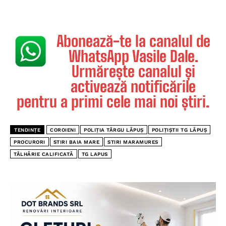
Abonează-te la canalul de
WhatsApp Vasile Dale.
Urmărește canalul și
activează notificările
pentru a primi cele mai noi știri.
TENDINȚE
COROIENI
POLIȚIA TÂRGU LĂPUȘ
POLIȚIȘTII TG LĂPUȘ
PROCURORI
STIRI BAIA MARE
STIRI MARAMURES
TÂLHĂRIE CALIFICATĂ
TG LAPUS