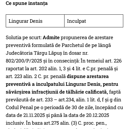
Ce spune instanța
Lingurar Denis
Inculpat
Solutia pe scurt:
Admite
propunerea de arestare
preventivă formulată de Parchetul de pe lângă
Judecătoria Târgu Lăpuş în dosar nr.
802/200/P/2025 şi în consecinţă: În temeiul art. 226
raportat la art. 202 alin. 1, 3 şi 4 lit. e C.pr. penală şi
art. 223 alin. 2 C. pr. penală
dispune arestarea
preventivă a inculpatului Lingurar Denis,
pentru
săvârșirea infracțiunii de tâlhărie calificată,
faptă
prevăzută de art. 233 – art.234, alin. 1 lit. d, f şi g din
Codul Penal pe o perioadă de 30 de zile, începând cu
data de 21.11.2025 şi până la data de 20.12.2025
inclusiv. În baza art.275 alin. (3) C. proc. pen.,