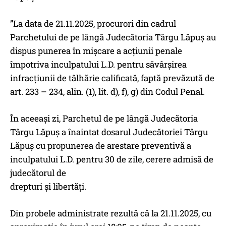
”La data de 21.11.2025, procurori din cadrul
Parchetului de pe lângă Judecătoria Târgu Lăpuş au
dispus punerea în mişcare a acţiunii penale
împotriva inculpatului L.D. pentru săvârşirea
infracţiunii de tâlhărie calificată, faptă prevăzută de
art. 233 – 234, alin. (1), lit. d), f), g) din Codul Penal.
În aceeaşi zi, Parchetul de pe lângă Judecătoria
Târgu Lăpuş a înaintat dosarul Judecătoriei Târgu
Lăpuş cu propunerea de arestare preventivă a
inculpatului L.D. pentru 30 de zile, cerere admisă de
judecătorul de
drepturi şi libertăţi.
Din probele administrate rezultă că la 21.11.2025, cu