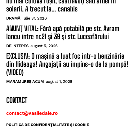
nu mai cultiva roșii, castraveți sau ardei în
solarii. A trecut la… canabis
DRAMĂ
iulie 31, 2026
ANUNȚ VITAL: Fără apă potabilă pe str. Avram
Iancu între nr.21 și 39 și str. Luceafărului
DE INTERES
august 5, 2026
EXCLUSIV: O mașină a luat foc într-o benzinărie
din Hideaga! Angajații au împins-o de la pompă!
(VIDEO)
MARAMUREȘ ACUM
august 1, 2026
CONTACT
contact@vasiledale.ro
POLITICA DE CONFIDENŢIALITATE ŞI COOKIE