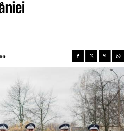
âniei
tit