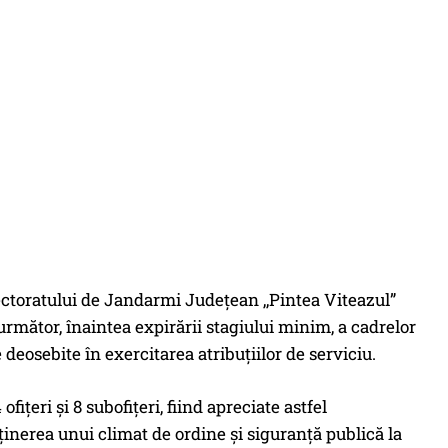
spectoratului de Jandarmi Județean ,,Pintea Viteazul”
următor, înaintea expirării stagiului minim, a cadrelor
deosebite în exercitarea atribuțiilor de serviciu.
fițeri și 8 subofițeri, fiind apreciate astfel
nerea unui climat de ordine și siguranță publică la