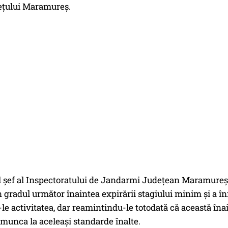
dețului Maramureș.
 șef al Inspectoratului de Jandarmi Județean Maramureș, 
n gradul următor înaintea expirării stagiului minim și a î
le activitatea, dar reamintindu-le totodată că această înain
munca la aceleași standarde înalte.