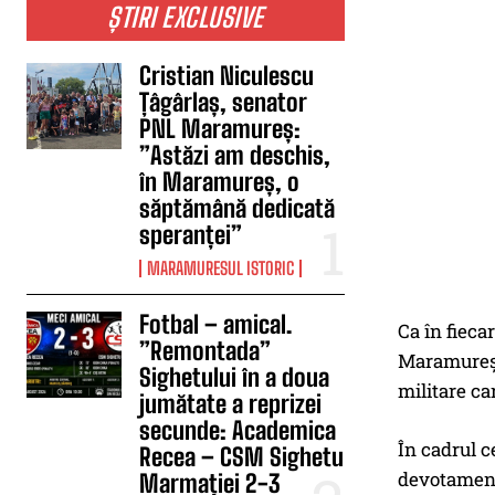
ȘTIRI EXCLUSIVE
Cristian Niculescu
Țâgârlaș, senator
PNL Maramureș:
”Astăzi am deschis,
în Maramureș, o
săptămână dedicată
speranței”
MARAMURESUL ISTORIC
Fotbal – amical.
Ca în fieca
”Remontada”
Maramureș s
Sighetului în a doua
militare ca
jumătate a reprizei
secunde: Academica
În cadrul ce
Recea – CSM Sighetu
devotamentu
Marmației 2-3