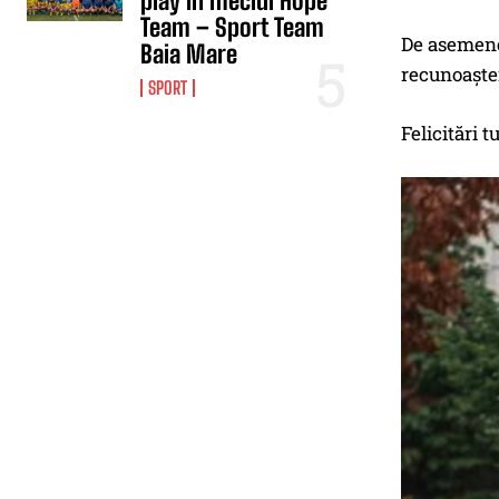
play în meciul Hope
Team – Sport Team
De asemenea
Baia Mare
recunoașter
SPORT
Felicitări t