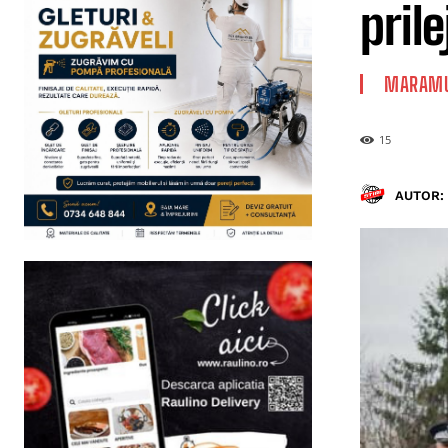
pril
MARAMU
15
AUTOR: