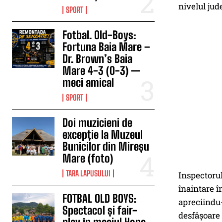
nivelul ju
SPORT
Fotbal. Old-Boys:
Fortuna Baia Mare –
Dr. Brown’s Baia
Mare 4-3 (0-3) —
meci amical
SPORT
Doi muzicieni de
excepție la Muzeul
Bunicilor din Mireșu
Mare (foto)
TARA LAPUSULUI
Inspectorul
înaintare î
FOTBAL OLD BOYS:
apreciindu-
Spectacol și fair-
desfășoare 