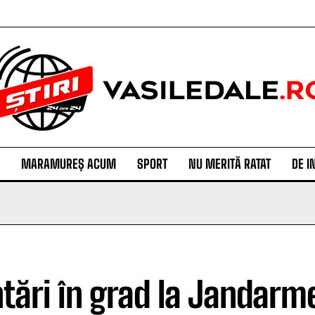
MARAMUREȘ ACUM
SPORT
NU MERITĂ RATAT
DE I
ntări în grad la Jandar