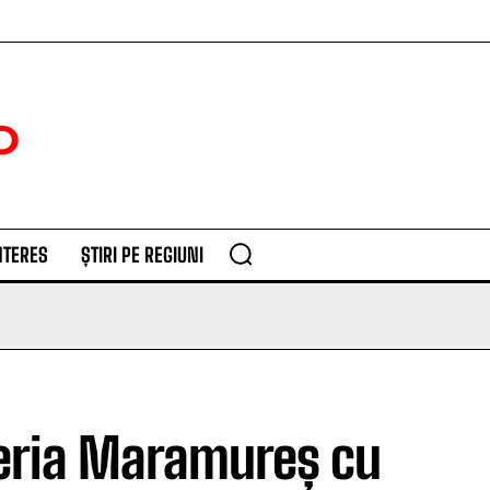
NTERES
ȘTIRI PE REGIUNI
meria Maramureș cu