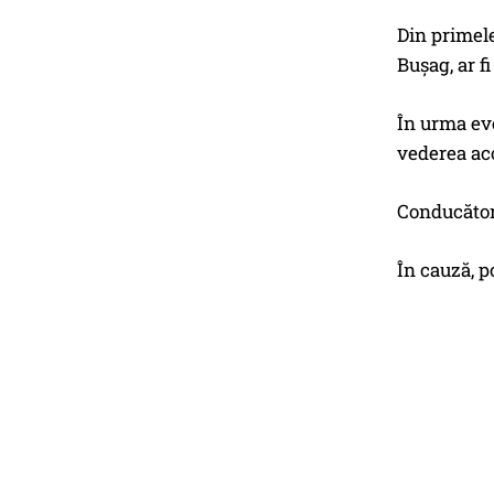
Din primele
Bușag, ar f
În urma eve
vederea aco
Conducătoru
În cauză, p