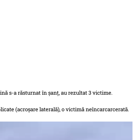
nă s-a răsturnat în șanț, au rezultat 3 victime.
licate (acroșare laterală), o victimă neîncarcarcerată.