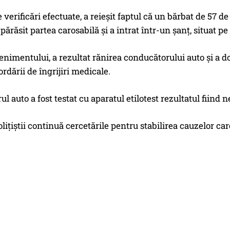
 verificări efectuate, a reieșit faptul că un bărbat de 57 d
i părăsit partea carosabilă și a intrat într-un șanț, situat 
nimentului, a rezultat rănirea conducătorului auto și a dou
rdării de îngrijiri medicale.
l auto a fost testat cu aparatul etilotest rezultatul fiind n
olițiștii continuă cercetările pentru stabilirea cauzelor ca