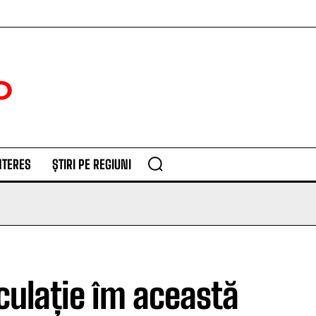
NTERES
ȘTIRI PE REGIUNI
culație îm această