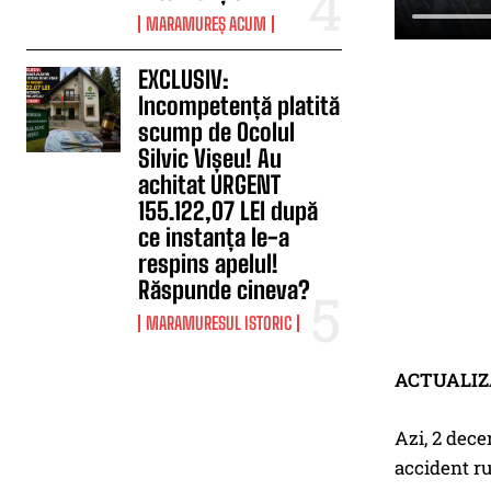
MARAMUREȘ ACUM
EXCLUSIV:
Incompetență platită
scump de Ocolul
Silvic Vișeu! Au
achitat URGENT
155.122,07 LEI după
ce instanța le-a
respins apelul!
Răspunde cineva?
MARAMURESUL ISTORIC
ACTUALI
Azi, 2 decem
accident ru