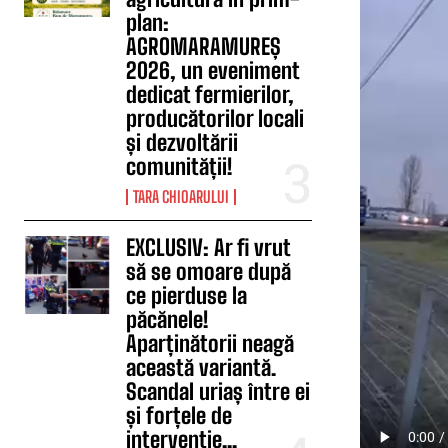
plan:
AGROMARAMUREȘ
2026, un eveniment
dedicat fermierilor,
producătorilor locali
și dezvoltării
comunității!
TARA CHIOARULUI
EXCLUSIV: Ar fi vrut
să se omoare după
ce pierduse la
păcănele!
Aparținătorii neagă
această variantă.
Scandal uriaș între ei
și forțele de
intervenție...