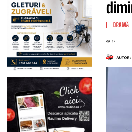
dimi
DRAMĂ
17
AUTOR: