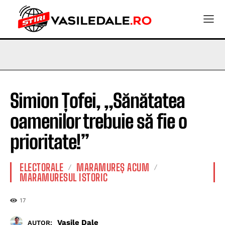
Simion Țofei, „Sănătatea
oamenilor trebuie să fie o
prioritate!”
ELECTORALE
MARAMUREȘ ACUM
MARAMURESUL ISTORIC
17
Vasile Dale
AUTOR: