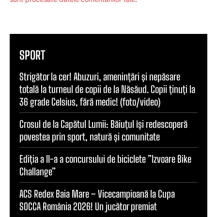
SPORT
Strigător la cer! Abuzuri, amenințări și nepăsare
totală la turneul de copii de la Năsăud. Copii ținuți la
36 grade Celsius, fără medic! (foto/video)
Crosul de la Capătul Lumii: Băiuțul își redescoperă
povestea prin sport, natură și comunitate
Ediția a II-a a concursului de biciclete ”Izvoare Bike
Challange”
ACS Redex Baia Mare – Vicecampioană la Cupa
SOCCA România 2026! Un jucător premiat