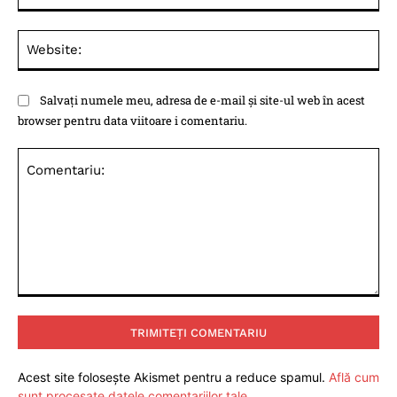
Web
Salvați numele meu, adresa de e-mail și site-ul web în acest
browser pentru data viitoare i comentariu.
Comentariu:
Acest site folosește Akismet pentru a reduce spamul.
Află cum
sunt procesate datele comentariilor tale
.