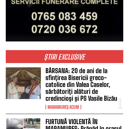
ȘTIRI EXCLUSIVE
BÂRSANA: 20 de ani de la
sfințirea Bisericii greco-
catolice din Valea Caselor,
sărbătoriți alături de
credincioși și PS Vasile Bizău
MARAMUREȘ ACUM
FURTUNĂ VIOLENTĂ ÎN
MARAMUREȘ: Prăpăd în orașul