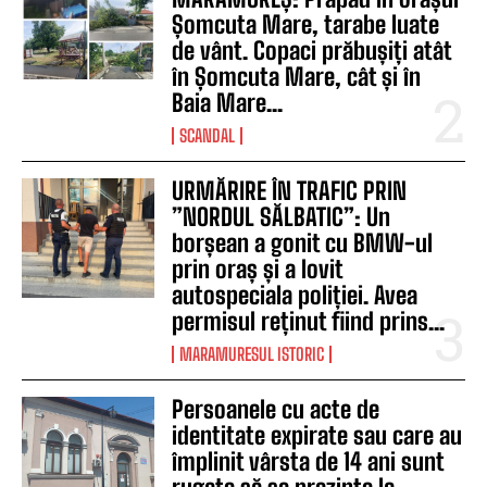
Șomcuta Mare, tarabe luate
de vânt. Copaci prăbușiți atât
în Șomcuta Mare, cât și în
Baia Mare...
SCANDAL
URMĂRIRE ÎN TRAFIC PRIN
”NORDUL SĂLBATIC”: Un
borșean a gonit cu BMW-ul
prin oraș și a lovit
autospeciala poliției. Avea
permisul reținut fiind prins...
MARAMURESUL ISTORIC
Persoanele cu acte de
identitate expirate sau care au
împlinit vârsta de 14 ani sunt