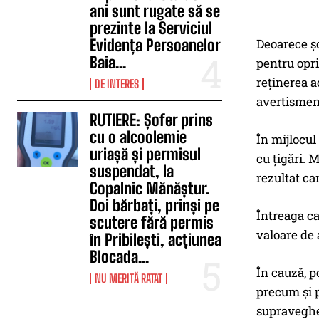
ani sunt rugate să se
prezinte la Serviciul
Evidența Persoanelor
Deoarece șo
Baia...
pentru opri
reținerea ac
DE INTERES
avertisment
RUTIERE: Șofer prins
cu o alcoolemie
În mijlocul
uriașă și permisul
cu țigări. M
suspendat, la
rezultat ca
Copalnic Mănăștur.
Doi bărbați, prinși pe
Întreaga ca
scutere fără permis
valoare de 
în Pribilești, acțiunea
Blocada...
În cauză, p
NU MERITĂ RATAT
precum și p
supraveghe