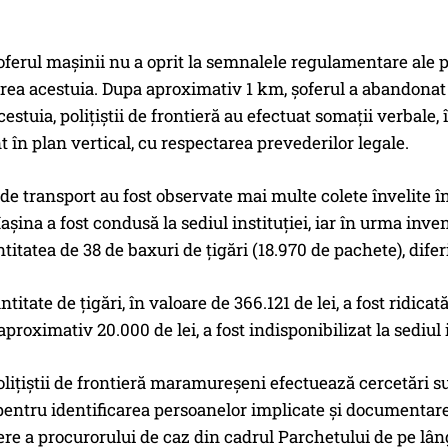
ferul mașinii nu a oprit la semnalele regulamentare ale pol
rea acestuia. Dupa aproximativ 1 km, șoferul a abandonat 
estuia, polițiștii de frontieră au efectuat somații verbale, 
 în plan vertical, cu respectarea prevederilor legale.
 de transport au fost observate mai multe colete învelite î
aşina a fost condusă la sediul instituției, iar în urma inven
ntitatea de 38 de baxuri de țigări (18.970 de pachete), dif
ntitate de țigări, în valoare de 366.121 de lei, a fost ridic
aproximativ 20.000 de lei, a fost indisponibilizat la sediul 
oliţiştii de frontieră maramureșeni efectuează cercetări s
entru identificarea persoanelor implicate și documentarea 
re a procurorului de caz din cadrul Parchetului de pe lâ