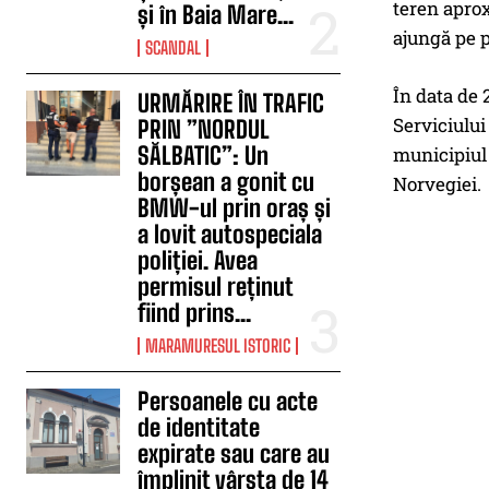
teren aprox
și în Baia Mare...
ajungă pe p
SCANDAL
În data de 2
URMĂRIRE ÎN TRAFIC
Serviciului
PRIN ”NORDUL
SĂLBATIC”: Un
municipiul 
borșean a gonit cu
Norvegiei.
BMW-ul prin oraș și
a lovit autospeciala
poliției. Avea
permisul reținut
fiind prins...
MARAMURESUL ISTORIC
Persoanele cu acte
de identitate
expirate sau care au
împlinit vârsta de 14