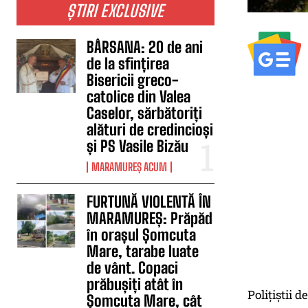
ȘTIRI EXCLUSIVE
BÂRSANA: 20 de ani
de la sfințirea
Bisericii greco-
catolice din Valea
Caselor, sărbătoriți
alături de credincioși
și PS Vasile Bizău
MARAMUREȘ ACUM
FURTUNĂ VIOLENTĂ ÎN
MARAMUREȘ: Prăpăd
în orașul Șomcuta
Mare, tarabe luate
de vânt. Copaci
prăbușiți atât în
Polițiștii 
Șomcuta Mare, cât