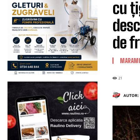
cu ț
desc
de f
MARAMU
21
AUTOR: