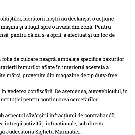
ițiștilor, lucrătorii noștri au declanșat o acțiune
mașina și a fugit spre o livadă din zonă. Pentru
însă, pentru că nu s-a oprit, a efectuat și un foc de
n folie de culoare neagră, ambalaje specifice baxurilor
tarierii bunurilor aflate în interiorul acesteia a
erite mărci, provenite din magazine de tip duty-free.
ată în vederea confiscării. De asemenea, autovehiculul, în
instituției pentru continuarea cercetărilor.
ub aspectul săvârșirii infracțiunii de contrabandă,
întregii activități infracționale, sub directa
ngă Judecătoria Sighetu Marmației.