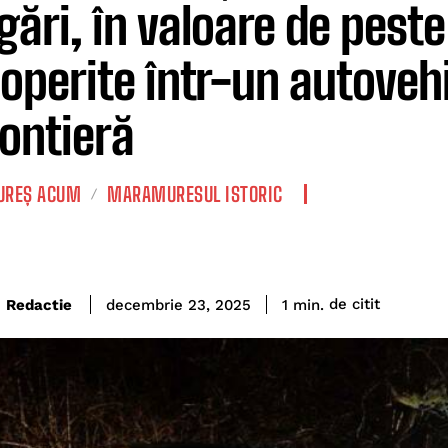
igări, în valoare de peste
operite într-un autovehic
rontieră
REȘ ACUM
MARAMURESUL ISTORIC
de citit
Redactie
1
min.
decembrie 23, 2025