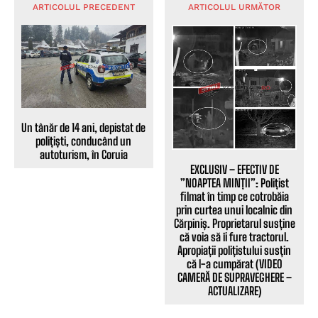
ARTICOLUL PRECEDENT
ARTICOLUL URMĂTOR
Un tânăr de 14 ani, depistat de
polițiști, conducând un
autoturism, în Coruia
EXCLUSIV – EFECTIV DE
”NOAPTEA MINȚII”: Polițist
filmat în timp ce cotrobăia
prin curtea unui localnic din
Cărpiniș. Proprietarul susține
că voia să îi fure tractorul.
Apropiații polițistului susțin
că l-a cumpărat (VIDEO
CAMERĂ DE SUPRAVEGHERE –
ACTUALIZARE)