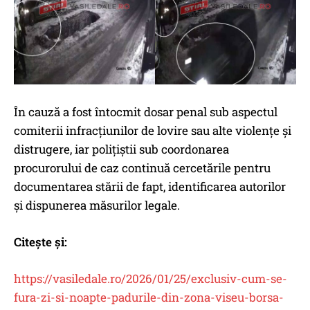
În cauză a fost întocmit dosar penal sub aspectul
comiterii infracțiunilor de lovire sau alte violențe și
distrugere, iar polițiștii sub coordonarea
procurorului de caz continuă cercetările pentru
documentarea stării de fapt, identificarea autorilor
și dispunerea măsurilor legale.
Citește și:
https://vasiledale.ro/2026/01/25/exclusiv-cum-se-
fura-zi-si-noapte-padurile-din-zona-viseu-borsa-