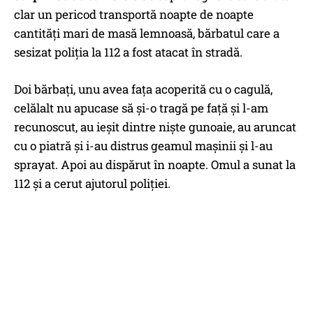
clar un pericod transportă noapte de noapte
cantități mari de masă lemnoasă, bărbatul care a
sesizat poliția la 112 a fost atacat în stradă.
Doi bărbați, unu avea fața acoperită cu o cagulă,
celălalt nu apucase să și-o tragă pe față și l-am
recunoscut, au ieșit dintre niște gunoaie, au aruncat
cu o piatră și i-au distrus geamul mașinii și l-au
sprayat. Apoi au dispărut în noapte. Omul a sunat la
112 și a cerut ajutorul poliției.