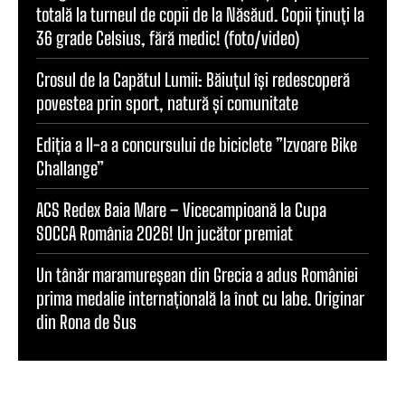
totală la turneul de copii de la Năsăud. Copii ținuți la
36 grade Celsius, fără medic! (foto/video)
Crosul de la Capătul Lumii: Băiuțul își redescoperă
povestea prin sport, natură și comunitate
Ediția a II-a a concursului de biciclete ”Izvoare Bike
Challange”
ACS Redex Baia Mare – Vicecampioană la Cupa
SOCCA România 2026! Un jucător premiat
Un tânăr maramureșean din Grecia a adus României
prima medalie internațională la înot cu labe. Originar
din Rona de Sus