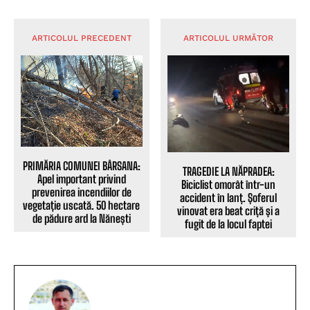
ARTICOLUL PRECEDENT
ARTICOLUL URMĂTOR
PRIMĂRIA COMUNEI BÂRSANA:
TRAGEDIE LA NĂPRADEA:
Apel important privind
Biciclist omorât într-un
prevenirea incendiilor de
accident în lanț. Șoferul
vegetație uscată. 50 hectare
vinovat era beat criță și a
de pădure ard la Nănești
fugit de la locul faptei