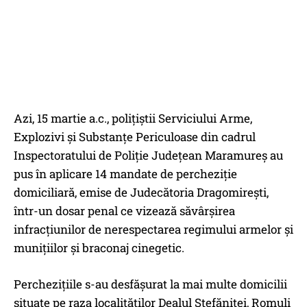
Azi, 15 martie a.c., polițiștii Serviciului Arme,
Explozivi și Substanțe Periculoase din cadrul
Inspectoratului de Poliție Județean Maramureș au
pus în aplicare 14 mandate de percheziție
domiciliară, emise de Judecătoria Dragomirești,
într-un dosar penal ce vizează săvârșirea
infracțiunilor de nerespectarea regimului armelor și
munițiilor și braconaj cinegetic.
Perchezițiile s-au desfășurat la mai multe domicilii
situate pe raza localităților Dealul Ștefăniței, Romuli