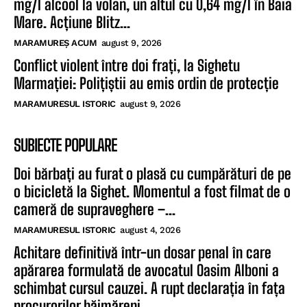
mg/l alcool la volan, un altul cu 0,64 mg/l în Baia
Mare. Acțiune Blitz...
MARAMUREȘ ACUM
august 9, 2026
Conflict violent între doi frați, la Sighetu
Marmației: Polițiștii au emis ordin de protecție
MARAMURESUL ISTORIC
august 9, 2026
SUBIECTE POPULARE
Doi bărbați au furat o plasă cu cumpărături de pe
o bicicletă la Sighet. Momentul a fost filmat de o
cameră de supraveghere –...
MARAMURESUL ISTORIC
august 4, 2026
Achitare definitivă într-un dosar penal în care
apărarea formulată de avocatul Oasim Alboni a
schimbat cursul cauzei. A rupt declarația în fața
procurorilor băimăreni