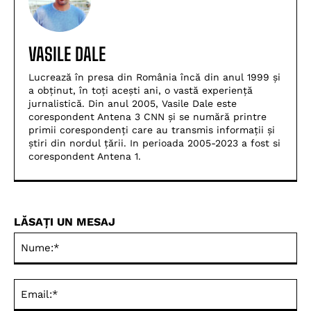
VASILE DALE
Lucrează în presa din România încă din anul 1999 și
a obținut, în toți acești ani, o vastă experiență
jurnalistică. Din anul 2005, Vasile Dale este
corespondent Antena 3 CNN și se numără printre
primii corespondenți care au transmis informații și
știri din nordul țării. In perioada 2005-2023 a fost si
corespondent Antena 1.
LĂSAȚI UN MESAJ
Nu
Ema