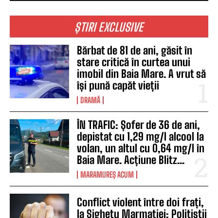
ȘTIRI EXCLUSIVE
Bărbat de 81 de ani, găsit în
stare critică în curtea unui
imobil din Baia Mare. A vrut să
își pună capăt vieții
DRAMĂ
ÎN TRAFIC: Șofer de 36 de ani,
depistat cu 1,29 mg/l alcool la
volan, un altul cu 0,64 mg/l în
Baia Mare. Acțiune Blitz...
MARAMUREȘ ACUM
Conflict violent între doi frați,
la Sighetu Marmației: Polițiștii