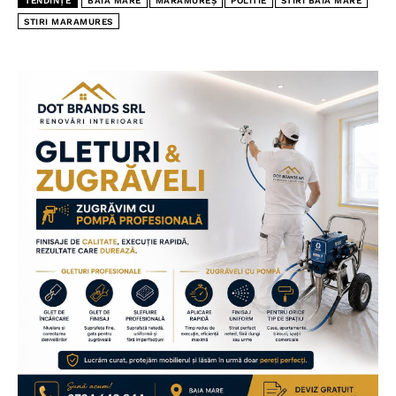
TENDINȚE
BAIA MARE
MARAMUREȘ
POLITIE
STIRI BAIA MARE
STIRI MARAMURES