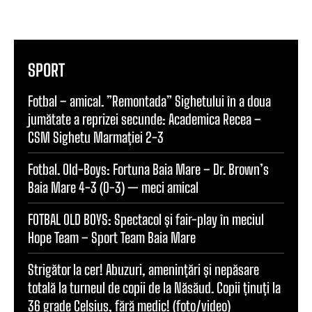
SPORT
Fotbal – amical. ”Remontada” Sighetului în a doua
jumătate a reprizei secunde: Academica Recea –
CSM Sighetu Marmației 2-3
Fotbal. Old-Boys: Fortuna Baia Mare – Dr. Brown’s
Baia Mare 4-3 (0-3) — meci amical
FOTBAL OLD BOYS: Spectacol și fair-play în meciul
Hope Team – Sport Team Baia Mare
Strigător la cer! Abuzuri, amenințări și nepăsare
totală la turneul de copii de la Năsăud. Copii ținuți la
36 grade Celsius, fără medic! (foto/video)