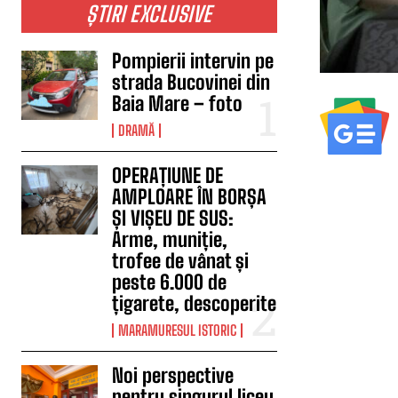
ȘTIRI EXCLUSIVE
Pompierii intervin pe
strada Bucovinei din
Baia Mare – foto
DRAMĂ
OPERAȚIUNE DE
AMPLOARE ÎN BORȘA
ȘI VIȘEU DE SUS:
Arme, muniție,
trofee de vânat și
peste 6.000 de
țigarete, descoperite
MARAMURESUL ISTORIC
Noi perspective
pentru singurul liceu