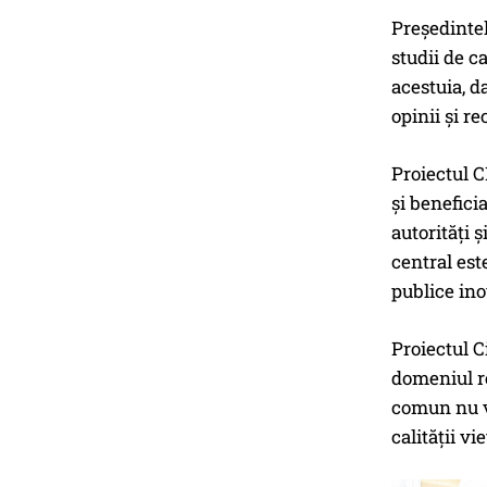
Președinte
studii de c
acestuia, d
opinii și r
Proiectul 
și benefici
autorități 
central est
publice ino
Proiectul C
domeniul re
comun nu vi
calității v