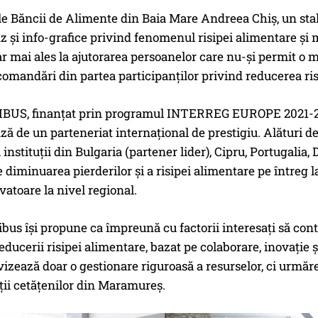
le Băncii de Alimente din Baia Mare Andreea Chiș, un sta
az și info-grafice privind fenomenul risipei alimentare și
ar mai ales la ajutorarea persoanelor care nu-și permit o 
ecomandări din partea participanților privind reducerea ri
CIBUS, finanțat prin programul INTERREG EUROPE 2021-20
ază de un parteneriat internațional de prestigiu. Alături 
și instituții din Bulgaria (partener lider), Cipru, Portugalia
e diminuarea pierderilor și a risipei alimentare pe întreg 
vatoare la nivel regional.
ibus își propune ca împreună cu factorii interesați să con
ducerii risipei alimentare, bazat pe colaborare, inovație ș
zează doar o gestionare riguroasă a resurselor, ci urmăre
ieții cetățenilor din Maramureș.