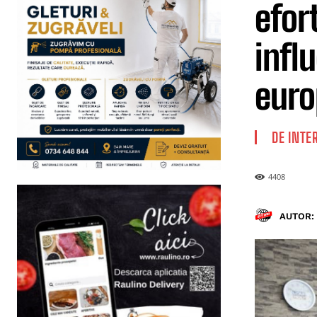
efor
infl
euro
DE INTE
4408
AUTOR: