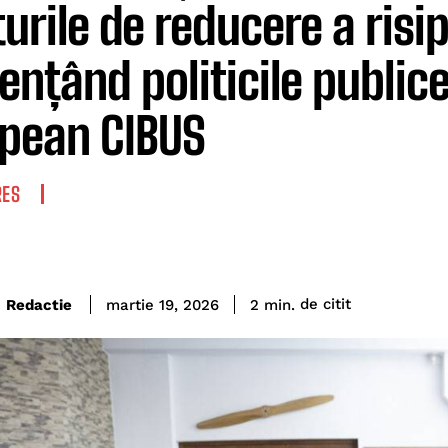
turile de reducere a risi
uențând politicile publice
pean CIBUS
RES
de citit
Redactie
2
min.
martie 19, 2026