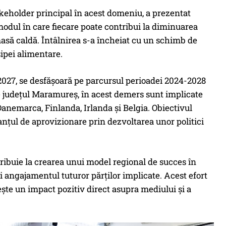
keholder principal în acest domeniu, a prezentat
 modul în care fiecare poate contribui la diminuarea
masă caldă. Întâlnirea s-a încheiat cu un schimb de
sipei alimentare.
27, se desfășoară pe parcursul perioadei 2024-2028
de județul Maramureș, în acest demers sunt implicate
, Danemarca, Finlanda, Irlanda și Belgia. Obiectivul
lanțul de aprovizionare prin dezvoltarea unor politici
tribuie la crearea unui model regional de succes în
i angajamentul tuturor părților implicate. Acest efort
ște un impact pozitiv direct asupra mediului și a