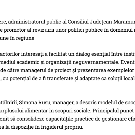
re, administratorul public al Consiliul Județean Maramur
 promotor al revizuirii unor politici publice în domeniul ri
une în regiune.
actorilor interesați a facilitat un dialog esențial între insti
, mediul academic și organizații neguvernamentale. Evenim
 de către managerul de proiect și prezentarea exemplelor 
cu potențial de a fi transferate și adaptate ca soluții loca
.
ntâlnirii, Simona Rusu, manager, a descris modelul de suc
surplusului alimentar în scopuri sociale. Principalul punct 
enit să consolideze capacitățile practice de gestionare ef
a la dispoziție în frigiderul propriu.