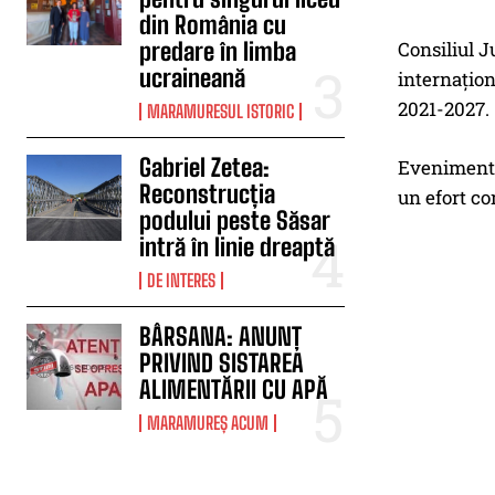
din România cu
predare în limba
Consiliul J
ucraineană
internațion
2021-2027.
MARAMURESUL ISTORIC
Gabriel Zetea:
Evenimentul
Reconstrucția
un efort co
podului peste Săsar
intră în linie dreaptă
DE INTERES
BÂRSANA: ANUNȚ
PRIVIND SISTAREA
ALIMENTĂRII CU APĂ
MARAMUREȘ ACUM