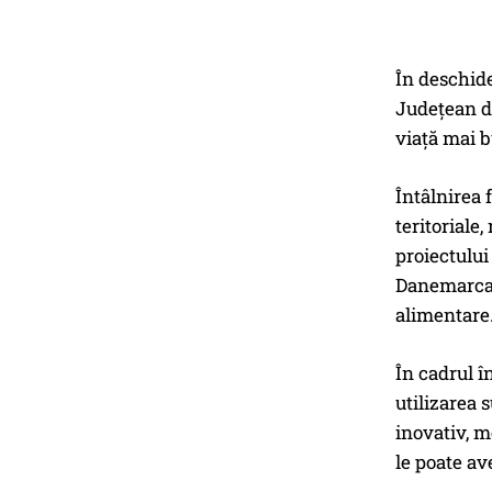
În deschide
Județean de
viață mai b
Întâlnirea f
teritoriale
proiectului
Danemarca, 
alimentare
În cadrul î
utilizarea 
inovativ, m
le poate ave