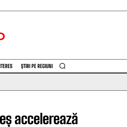
NTERES
ȘTIRI PE REGIUNI
eș accelerează