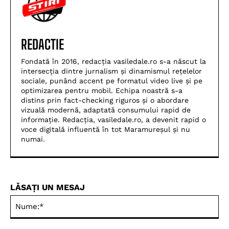
REDACTIE
Fondată în 2016, redacția vasiledale.ro s-a născut la
intersecția dintre jurnalism și dinamismul rețelelor
sociale, punând accent pe formatul video live și pe
optimizarea pentru mobil. Echipa noastră s-a
distins prin fact-checking riguros și o abordare
vizuală modernă, adaptată consumului rapid de
informație. Redacția, vasiledale.ro, a devenit rapid o
voce digitală influentă în tot Maramureșul și nu
numai.
LĂSAȚI UN MESAJ
Nu