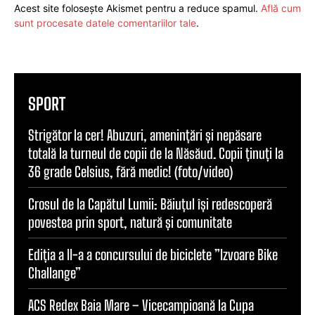
Acest site folosește Akismet pentru a reduce spamul.
Află cum
sunt procesate datele comentariilor tale
.
SPORT
Strigător la cer! Abuzuri, amenințări și nepăsare
totală la turneul de copii de la Năsăud. Copii ținuți la
36 grade Celsius, fără medic! (foto/video)
Crosul de la Capătul Lumii: Băiuțul își redescoperă
povestea prin sport, natură și comunitate
Ediția a II-a a concursului de biciclete ”Izvoare Bike
Challange”
ACS Redex Baia Mare – Vicecampioană la Cupa