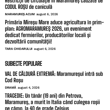
Restricții de circulație în Maramureș cauzate de
CODUL ROȘU de caniculă
MARAMUREȘ ACUM
august 6, 2026
Primăria Mireșu Mare aduce agricultura în prim-
plan: AGROMARAMUREȘ 2026, un eveniment
dedicat fermierilor, producătorilor locali și
dezvoltării comunității!
TARA CHIOARULUI
august 6, 2026
SUBIECTE POPULARE
VAL DE CĂLDURĂ EXTREMĂ: Maramureșul intră sub
Cod Roșu
DRAMĂ
august 4, 2026
TRAGEDIE: Un tânăr (19 ani) din Petrova,
Maramureș, a murit în Italia când culegea roșii
pe câmp, la 40 de grade Celsius