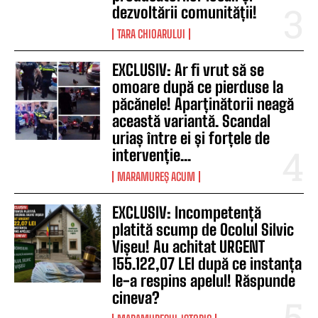
dezvoltării comunității!
TARA CHIOARULUI
EXCLUSIV: Ar fi vrut să se
omoare după ce pierduse la
păcănele! Aparținătorii neagă
această variantă. Scandal
uriaș între ei și forțele de
intervenție...
MARAMUREȘ ACUM
EXCLUSIV: Incompetență
platită scump de Ocolul Silvic
Vișeu! Au achitat URGENT
155.122,07 LEI după ce instanța
le-a respins apelul! Răspunde
cineva?